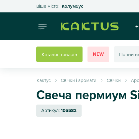
Оберіть своє місто
Віше місто:
Колумбус
Інтернет
+
NEW
Каталог товарів
Кактус
Свічки і аромати
Свічки
Аро
Свеча пермиум Si
Артикул:
105582