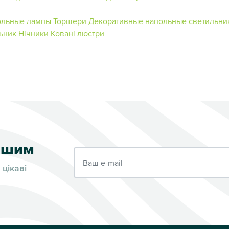
ольные лампы
Торшери
Декоративные напольные светильни
ьник
Нічники
Ковані люстри
ершим
Ваш e-mail
 цікаві