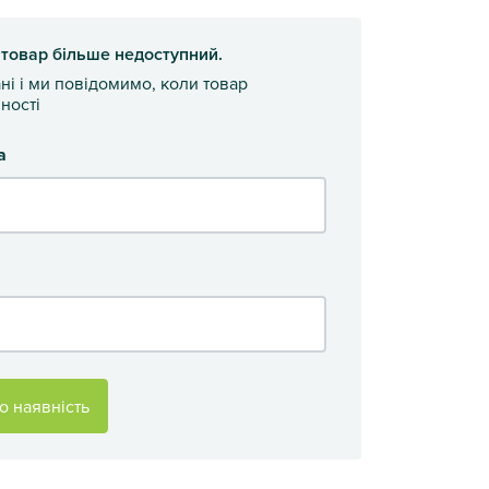
 товар більше недоступний.
ані і ми повідомимо, коли товар
ності
а
о наявність