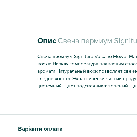
Опис
Свеча пермиум Signitu
Свеча премиум Signiture Volcano Flower М
воска: Низкая температура плавления спос
аромата Натуральный воск позволяет свече
следов копоти. Экологически чистый продук
цветочный. Цвет подсвечника: зеленый. Цве
Варіанти оплати