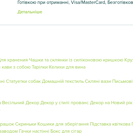
Готівкою при отриманні, Visa/MasterCard, Безготівко
Детальніше
ля хранения
Чашки та склянки із силіконовою кришкою
Кру
я кави з собою
Тарілки
Келихи для вина
ні
Статуетки собак
Домашній текстиль
Скляні вази
Письмові
а
Весільний Декор
Декор у стилі прованс
Декор на Новий рік
ю
грашок
Скриньки
Кошики для зберігання
Підставка квіткова
дзаводом
Гачки настінні
Бокс для сігар