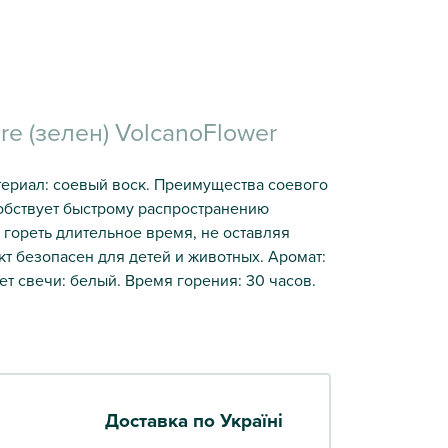
re (зелен) VolcanoFlower
атериал: соевый воск. Преимущества соевого
обствует быстрому распространению
 гореть длительное время, не оставляя
т безопасен для детей и животных. Аромат:
т свечи: белый. Время горения: 30 часов.
Доставка по Україні