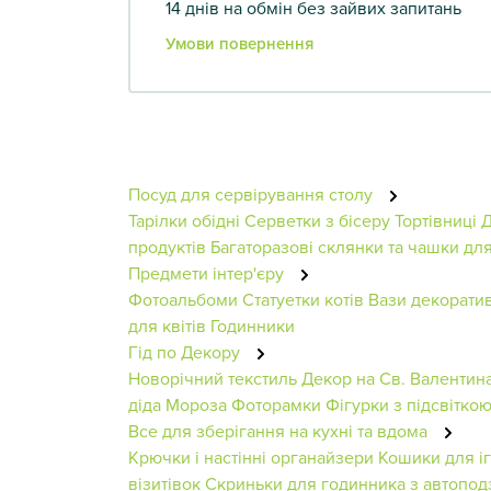
14 днів на обмін без зайвих запитань
Умови повернення
Посуд для сервірування столу
Тарілки обідні
Серветки з бісеру
Тортівниці
Д
продуктів
Багаторазові склянки та чашки дл
Предмети інтер'єру
Фотоальбоми
Статуетки котів
Вази декоратив
для квітів
Годинники
Гід по Декору
Новорічний текстиль
Декор на Св. Валентин
діда Мороза
Фоторамки
Фігурки з підсвітко
Все для зберігання на кухні та вдома
Крючки і настінні органайзери
Кошики для і
візитівок
Скриньки для годинника з автопо