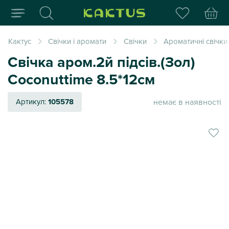
Інтернет-магазин пода
Кактус
Свічки і аромати
Свічки
Ароматичні свічки
Свічка аром.2й підсів.(Зол)
Coconuttime 8.5*12см
немає в наявності
Артикул:
105578