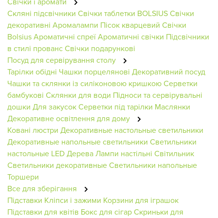
Свічки і аромати
Скляні підсвічники
Свічки таблетки BOLSIUS
Свічки
декоративні
Аромалампи
Пісок кварцевий
Свічки
Bolsius
Ароматичні спреї
Ароматичні свічки
Підсвічники
в стилі прованс
Свічки подарункові
Посуд для сервірування столу
Тарілки обідні
Чашки порцелянові
Декоративний посуд
Чашки та склянки із силіконовою кришкою
Серветки
бамбукові
Склянки для води
Підноси та сервірувальні
дошки
Для закусок
Серветки під тарілки
Маслянки
Декоративне освітлення для дому
Ковані люстри
Декоративные настольные светильники
Декоративные напольные светильники
Светильники
настольные
LED Дерева
Лампи настільні
Світильник
Светильники декоративные
Светильники напольные
Торшери
Все для зберігання
Підставки
Кліпси і зажими
Корзини для іграшок
Підставки для квітів
Бокс для сігар
Скриньки для