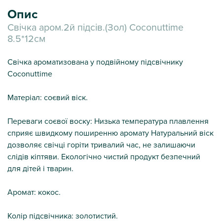
Опис
Свічка аром.2й підсів.(Зол) Coconuttime
8.5*12см
Свічка ароматизована у подвійному підсвічнику
Coconuttime
Матеріал: соєвий віск.
Переваги соєвої воску: Низька температура плавлення
сприяє швидкому поширенню аромату Натуральний віск
дозволяє свічці горіти тривалий час, не залишаючи
слідів кіптяви. Екологічно чистий продукт безпечний
для дітей і тварин.
Аромат: кокос.
Колір підсвічника: золотистий.