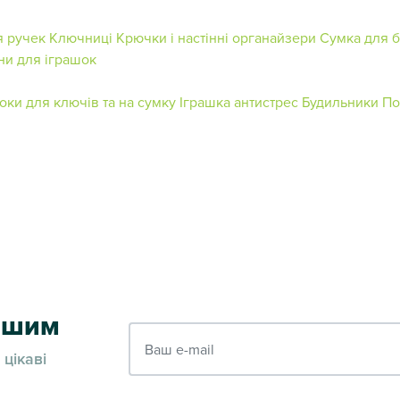
я ручек
Ключниці
Крючки і настінні органайзери
Сумка для б
ни для іграшок
оки для ключів та на сумку
Іграшка антистрес
Будильники
По
ершим
Ваш e-mail
 цікаві