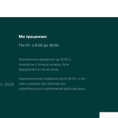
Ми працюємо:
Пн-Пт:
з 9:00 до 18:00
Замовлення оформлені до 13:00 у
понеділок-п'ятницю можуть бути
відправлені в той же день.
Замовлення які надійшли після 18:00, а так
само у вихідні або святкові дні
ус» 2026
обробляються в найближчий робочий день.