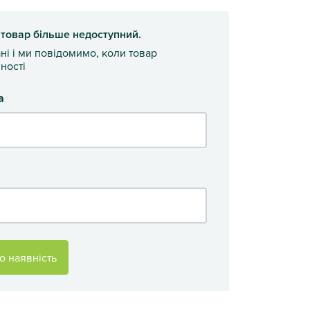
 товар більше недоступний.
ані і ми повідомимо, коли товар
ності
а
о наявність