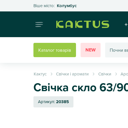
Оберіть своє місто
Віше місто:
Колумбус
Інтернет
+
NEW
Каталог товарів
Кактус
Свічки і аромати
Свічки
Аро
Свічка скло 63/90
Артикул:
20385