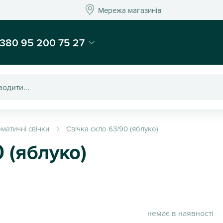
Мережа магазинів
Мережа магазин
-магазин подарунків та декору - Kaktus
380 95 200 75 27
матичні свічки
Свічка скло 63/90 (яблуко)
 (яблуко)
немає в наявності