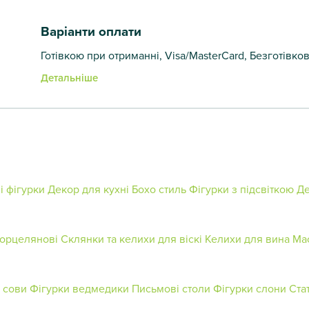
Варіанти оплати
Готівкою при отриманні, Visa/MasterCard, Безготівко
Детальніше
і фігурки
Декор для кухні
Бохо стиль
Фігурки з підсвіткою
Де
орцелянові
Склянки та келихи для віскі
Келихи для вина
Ма
 сови
Фігурки ведмедики
Письмові столи
Фігурки слони
Ста