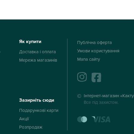
Як купити
Публічна оферта
Умови користування
ю
Доставка і оплата
Мапа сайту
Мережа магазинів
instagram
facebook
Інтернет-магазин «Какт
Зазирніть сюди
Все під захистом.
Подарункові карти
mastercard
visa
Акції
Розпродаж