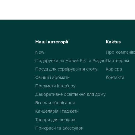
Наші категорії
Kaktus
New
Про компані
Подарунки на Новий Рік та Різдво
Партнерам
Посуд для сервірування столу
Кар'єра
Свічки і аромати
Контакти
Предмети інтер'єру
Декоративне освітлення для дому
Все для зберігання
Канцелярія і гаджети
Товари для вечірок
Прикраси та аксесуари