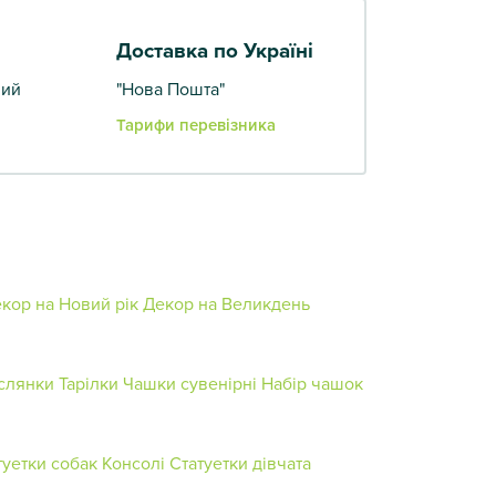
Доставка по Україні
вий
"Нова Пошта"
Тарифи перевізника
кор на Новий рік
Декор на Великдень
слянки
Тарілки
Чашки сувенірні
Набір чашок
туетки собак
Консолі
Статуетки дівчата