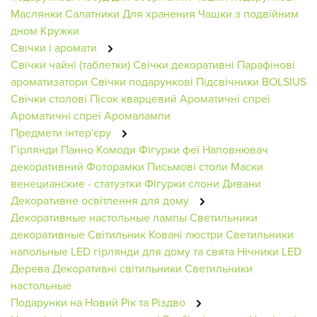
Маслянки
Салатники
Для хранения
Чашки з подвійним
дном
Кружки
Свічки і аромати
Свічки чайні (таблетки)
Свічки декоративні
Парафінові
ароматизатори
Свічки подарункові
Підсвічники BOLSIUS
Свічки столові
Пісок кварцевий
Ароматичні спреї
Ароматичні спреї
Аромалампи
Предмети інтер'єру
Гірлянди
Панно
Комоди
Фігурки феї
Наповнювач
декоративний
Фоторамки
Письмові столи
Маски
венецианские - статуэтки
Фігурки слони
Дивани
Декоративне освітлення для дому
Декоративные настольные лампы
Светильники
декоративные
Світильник
Ковані люстри
Светильники
напольные
LED гірлянди для дому та свята
Нічники
LED
Дерева
Декоративні світильники
Светильники
настольные
Подарунки на Новий Рік та Різдво