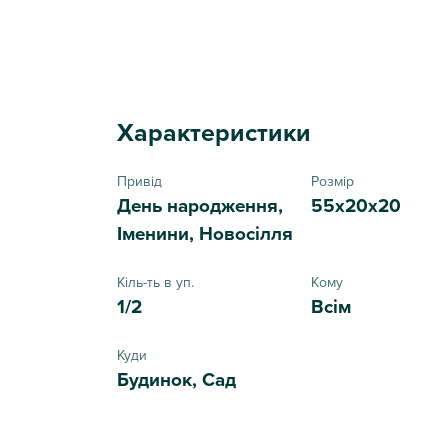
Характеристики
Привід
Розмір
День народження,
55x20x20
Іменини, Новосілля
Кіль-ть в уп.
Кому
1/2
Всім
Куди
Будинок, Сад