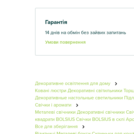
Гарантія
14 днів на обмін без зайвих запитань
Умови повернення
Декоративне освітлення для дому
Ковані люстри
Декоративні світильники
Тор
Декоративные настольные светильники
Підл
Свічки і аромати
Металеві свічники
Декоративні свічники
Сві
квадрати BOLSIUS
Свічки BOLSIUS в склі
Ар
Все для зберігання
Візитниці
Металеві бокси
Скриньки для кош