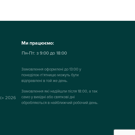
Ми працюємо:
Пн-Пт:
з 9:00 до 18:00
Замовлення оформлені до 13:00 у
понеділок-п'ятницю можуть бути
відправлені в той же день.
Замовлення які надійшли після 18:00, а так
само у вихідні або святкові дні
ус» 2026
обробляються в найближчий робочий день.