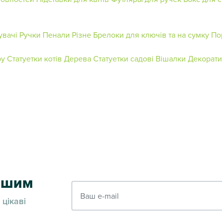
увачі
Ручки
Пенали
Різне
Брелоки для ключів та на сумку
По
ру
Статуетки котів
Дерева
Статуетки садові
Вішалки
Декорат
ершим
Ваш e-mail
 цікаві