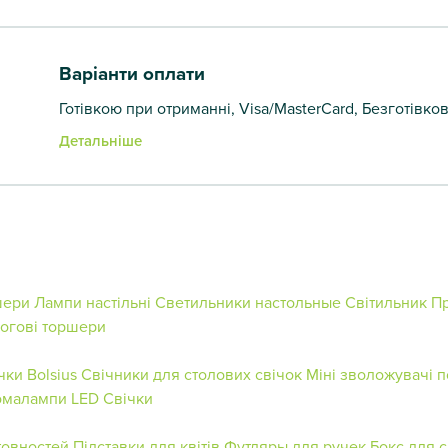
Варіанти оплати
Готівкою при отриманні, Visa/MasterCard, Безготівко
Детальніше
шери
Лампи настільні
Светильники настольные
Світильник
Пр
огові торшери
чки Bolsius
Свічники для столових свічок
Міні зволожувачі п
омалампи
LED Свічки
товностей
Підставки для квітів
Футляры для ручек
Бокс для с