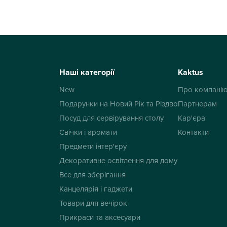
Наші категорії
Kaktus
New
Про компані
Подарунки на Новий Рік та Різдво
Партнерам
Посуд для сервірування столу
Кар'єра
Свічки і аромати
Контакти
Предмети інтер'єру
Декоративне освітлення для дому
Все для зберігання
Канцелярія і гаджети
Товари для вечірок
Прикраси та аксесуари