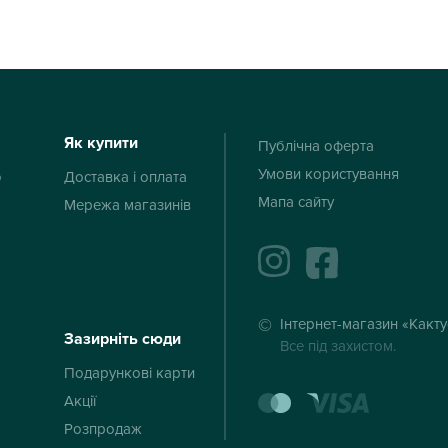
Як купити
Публічна оферта
Умови користування
ю
Доставка і оплата
Мапа сайту
Мережа магазинів
instagram
facebook
Інтернет-магазин «Какт
Зазирніть сюди
Все під захистом.
Подарункові карти
mastercard
visa
Акції
Розпродаж