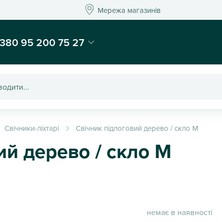
Мережа магазинів
Мережа магазин
-магазин подарунків та декору - Kaktus
380 95 200 75 27
Свічники-ліхтарі
Свічник підлоговий дерево / скло M
ий дерево / скло M
немає в наявності