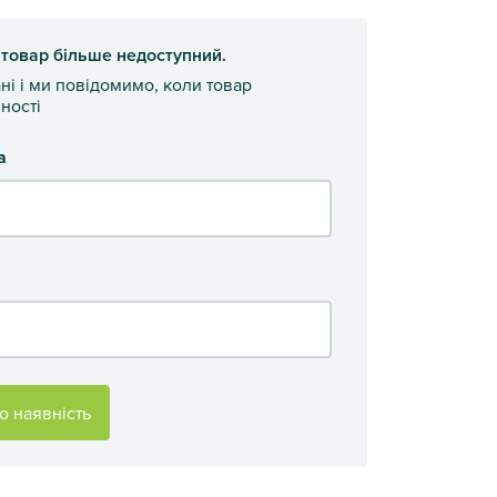
 товар більше недоступний.
ані і ми повідомимо, коли товар
ності
а
о наявність