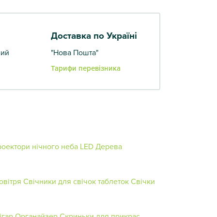
Доставка по Україні
вий
"Нова Пошта"
Тарифи перевізника
оектори нічного неба
LED Дерева
овітря
Свічники для свічок таблеток
Свічки
ігар
Органайзер
Скриньки для прикрас