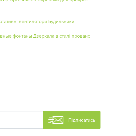
ртативні вентилятори
Будильники
ивные фонтаны
Дзеркала в стилі прованс
Підписатись