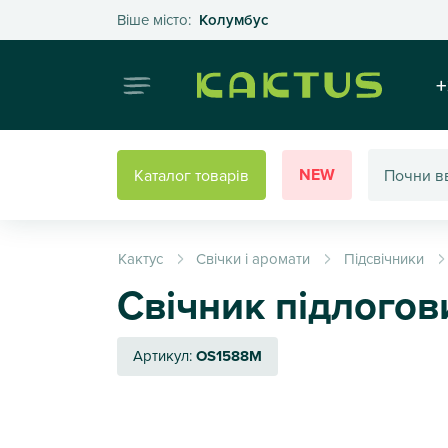
Оберіть своє місто
Віше місто:
Колумбус
Інтернет
+
NEW
Каталог товарів
Кактус
Свічки і аромати
Підсвічники
Свічник підлогов
Артикул:
OS1588M