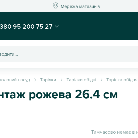
Мережа магазинів
Мережа магазин
-магазин подарунків та декору - Kaktus
380 95 200 75 27
толовий посуд
Тарілки
Тарілки обідні
Тарілка обідня
інтаж рожева 26.4 см
Тимчасово немає в 