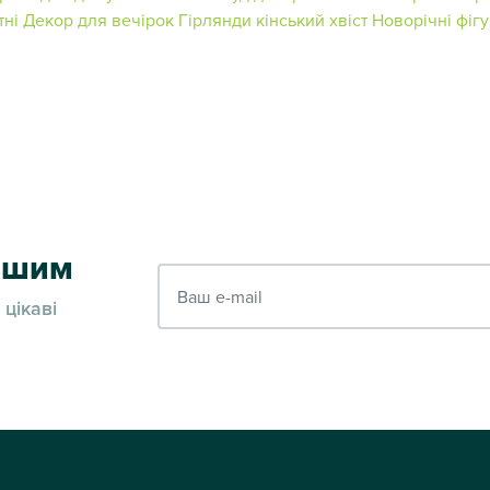
тні
Декор для вечірок
Гірлянди кінський хвіст
Новорічні фігу
ершим
Ваш e-mail
 цікаві