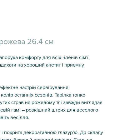
 рожева 26.4 см
порука комфорту для всіх членів сім'ї.
надихати на хороший апетит і приємну
ефектне настрій сервірування.
олір останніх сезонів. Тарілка тонко
гих страв на рожевому тлі завжди виглядає
ожевій гамі – розкішний штрих для веселого
віть весілля.
и і покрита декоративною глазур'ю. До складу
иски, блюда й десертні тарілки. Стильна