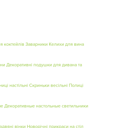
я коктейлів
Заварники
Келихи для вина
ни
Декоративні подушки для дивана та
ниці настільні
Скриньки весільні
Полиці
ые
Декоративные настольные светильники
іздвяні вінки
Новорічні прикраси на стіл