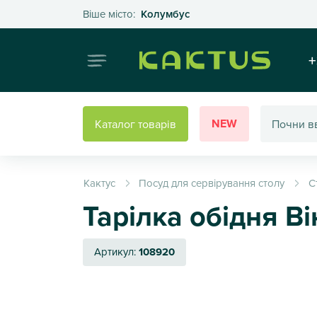
Оберіть своє місто
Віше місто:
Колумбус
Інтернет
+
NEW
Каталог товарів
Кактус
Посуд для сервірування столу
С
Тарілка обідня В
Артикул:
108920