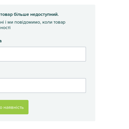
 товар більше недоступний.
ані і ми повідомимо, коли товар
ності
а
о наявність