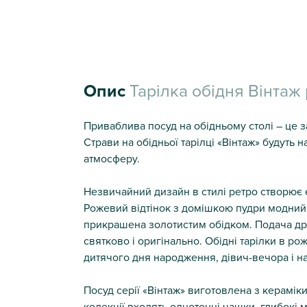
Опис
Тарілка обідня Вінтаж
Приваблива посуд на обідньому столі – це за
Страви на обідньої тарілці «Вінтаж» будуть 
атмосферу.
Незвичайний дизайн в стилі ретро створює 
Рожевий відтінок з домішкою пудри модний к
прикрашена золотистим обідком. Подача дру
святково і оригінально. Обідні тарілки в р
дитячого дня народження, дівич-вечора і на
Посуд серії «Вінтаж» виготовлена з керамік
колекції входять однотонні чашки, глибокі м