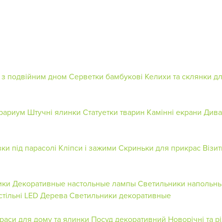
 з подвійним дном
Серветки бамбукові
Келихи та склянки дл
рариум
Штучні ялинки
Статуетки тварин
Камінні екрани
Дива
вки під парасолі
Кліпси і зажими
Скриньки для прикрас
Візит
ики
Декоративные настольные лампы
Светильники напольн
тільні
LED Дерева
Светильники декоративные
раси для дому та ялинки
Посуд декоративний
Новорічні та р