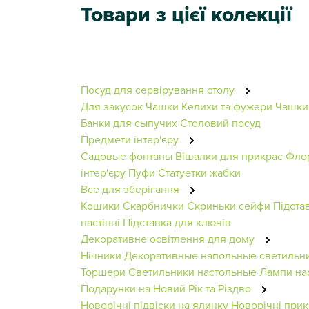
Товари з цієї колекції
Посуд для сервірування столу
Для закусок
Чашки
Келихи та фужери
Чашки
Банки для сыпучих
Столовий посуд
Предмети інтер'єру
Садовые фонтаны
Вішалки для прикрас
Фло
інтер'єру
Пуфи
Статуетки жабки
Все для зберігання
Кошики
Скарбнички
Скриньки сейфи
Підста
настінні
Підставка для ключів
Декоративне освітлення для дому
Нічники
Декоративные напольные светильн
Торшери
Светильники настольные
Лампи нас
Подарунки на Новий Рік та Різдво
Новорічні підвіски на ялинку
Новорічні прик