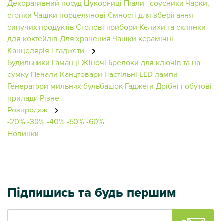
Декоративний посуд
Цукорниці
Піали і соусники
Чарки,
стопки
Чашки порцелянові
Ємності для зберігання
сипучих продуктів
Столові прибори
Келихи та склянки
для коктейлів
Для хранения
Чашки керамічні
Канцелярія і гаджети
Будильники
Гаманці Жіночі
Брелоки для ключів та на
сумку
Пенали
Канцтовари
Настільні LED лампи
Генератори мильних бульбашок
Гаджети
Дрібні побутові
прилади
Різне
Розпродаж
-20%
-30%
-40%
-50%
-60%
Новинки
Підпишись та будь першим
Ваш e-mail