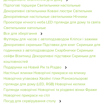
Підлогові торшери
Светильники настольные
Декоративні світильники
Ковані люстри
Світильник
Декоративные настольные светильники
Нічники
Проектори нічного неба
LED гірлянди для дому та свята
Светильники напольные
Все для зберігання
Футляры для часов с автоподзаводом
Кліпси і зажими
Декоративні скриньки
Підставки для книг
Скриньки для
годинника з автоподзаводом
Скарбнички
Скриньки
сейфи
Візитниці
Декоративні підставки
Скриньки для
коштовностей
Подарунки на Новий Рік та Різдво
Настільні ялинки
Новорічні прикраси на ялинку
Новорічна упаковка
Хвойні гілки
Різнокольорові
гірлянди для дому (LED, RGB)
Новорічні келихи
Гірлянди новорічні
Новорічні та різдвяні вінки
Фраже
Новорічні прикраси на стіл
Посуд для сервірування столу