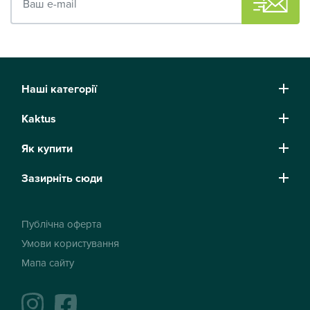
Наші категорії
Kaktus
Як купити
Зазирніть сюди
Публічна оферта
Умови користування
Мапа сайту
instagram
facebook