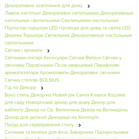
Декоративне освітлення для дому
Лампи настільні
Декоративні світильники
Декоративные
напольные светильники
Светильники настольные
Підлогові торшери
LED гірлянди для дому та свята
LED
Дерева
Торшери
Світильник
Декоративные настольные
светильники
Свічки і аромати
Свічники-ліхтарі
Аксесуари
Свічки Bolsius
Свічки у
свічнику
Підсвічники
Пісок кварцевий
Парафінові
ароматизатори
Аромалампи
Декоративні свічники
Свічки столові BOLSIUS
Гід по Декору
Бохо стиль
Декор на Новий рік
Санта Клауси
Кошики
для саду
Новорічний декор для дому
Декор для
кабінету
Декор на Св. Валентина
Декор на Великдень
Декор для дитячої
Декорації на Хеллоуїн
Посуд для сервірування столу
Склянки та келихи для віскі
Заварники
Підтарельники