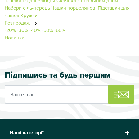
Тарілки обідні
Блюдця
Склянки з подвійним дном
Набори сіль-перець
Чашки порцелянові
Підставки для
чашок
Кружки
Розпродаж
-20%
-30%
-40%
-50%
-60%
Новинки
Підпишись та будь першим
Ваш e-mail
Наші категорії