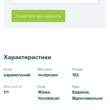
Сповістити про наявність
Характеристики
Колір
Матеріал
Розмір
карамельний
полірезин
152
Кіль-ть в уп.
Кому
Куди
1/1
Жінки,
Будинок,
Чоловікові
Відпочивальня