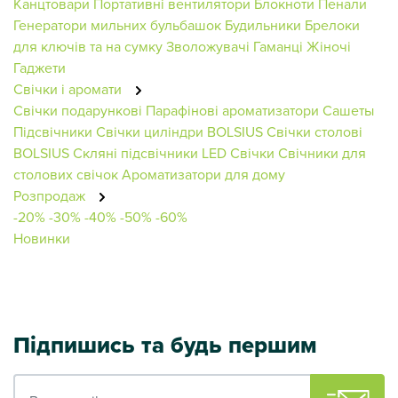
Канцтовари
Портативні вентилятори
Блокноти
Пенали
Генератори мильних бульбашок
Будильники
Брелоки
для ключів та на сумку
Зволожувачі
Гаманці Жіночі
Гаджети
Свічки і аромати
Свічки подарункові
Парафінові ароматизатори
Сашеты
Підсвічники
Свічки циліндри BOLSIUS
Свічки столові
BOLSIUS
Скляні підсвічники
LED Свічки
Свічники для
столових свічок
Ароматизатори для дому
Розпродаж
-20%
-30%
-40%
-50%
-60%
Новинки
Підпишись та будь першим
Ваш e-mail