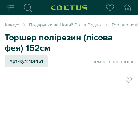
Інтернет-магазин пода
Кактус
Подарунки на Новий Рік та Різдво
Торшер полі
Торшер полірезин (лісова
фея) 152см
немає в наявності
Артикул:
101451