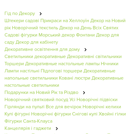
Гід по Декору
Штекери садові
Прикраси на Хеллоуїн
Декор на Новий
рік
Новорічний текстиль
Декор на День Всіх Святих
Садові фігурки
Морський декор
Фонтани
Декор для
саду
Декор для кабінету
Декоративне освітлення для дому
Светильники декоративные
Декоративні світильники
Торшери
Декоративные настольные лампы
Нічники
Лампи настільні
Підлогові торшери
Декоративные
напольные светильники
Ковані люстри
Декоративные
настольные светильники
Подарунки на Новий Рік та Різдво
Новорічний святковий посуд
Усі Новорічні підвіски
Гірлянди на пульті
Все для вечірок
Новорічні келихи
Кулі фігурні
Новорічні фігурки
Снігові кулі
Хвойні гілки
Фігурки Санта-Клауса
Канцелярія і гаджети