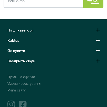
Наші категорії
Kaktus
Як купити
Зазирніть сюди
Публічна оферта
Умови користування
Мапа сайту
instagram
facebook