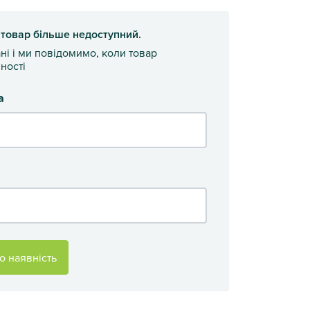
 товар більше недоступний.
ані і ми повідомимо, коли товар
ності
а
о наявність