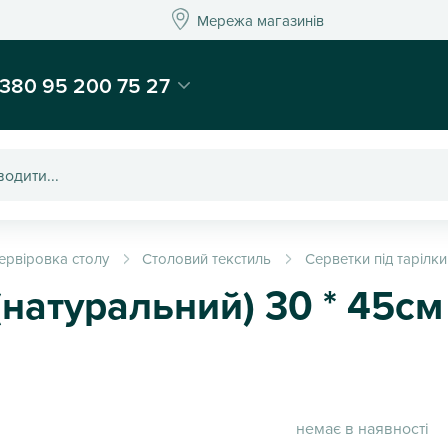
Мережа магазинів
Мережа магазин
-магазин подарунків та декору - Kaktus
380 95 200 75 27
ервіровка столу
Столовий текстиль
Серветки під тарілки
натуральний) 30 * 45см
немає в наявності