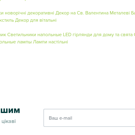
ки новорічні декоративні
Декор на Св. Валентина
Металеві Б
кстиль
Декор для вітальні
ник
Светильники напольные
LED гірлянди для дому та свята
тольные лампы
Лампи настільні
ершим
Ваш e-mail
 цікаві