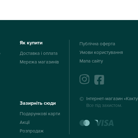
Як купити
Публічна оферта
Умови користування
ю
Доставка і оплата
Мапа сайту
Мережа магазинів
instagram
facebook
Інтернет-магазин «Какт
Зазирніть сюди
Все під захистом.
Подарункові карти
mastercard
visa
Акції
Розпродаж