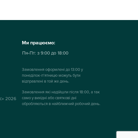
Ми працюємо:
Пн-Пт:
з 9:00 до 18:00
Замовлення оформлені до 13:00 у
понеділок-п'ятницю можуть бути
відправлені в той же день.
Замовлення які надійшли після 18:00, а так
само у вихідні або святкові дні
ус» 2026
обробляються в найближчий робочий день.