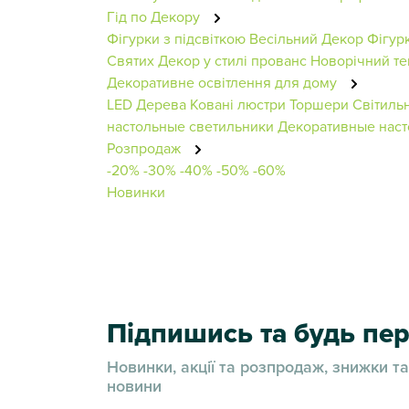
Гід по Декору
Фігурки з підсвіткою
Весільний Декор
Фігур
Святих
Декор у стилі прованс
Новорічний те
Декоративне освітлення для дому
LED Дерева
Ковані люстри
Торшери
Світиль
настольные светильники
Декоративные нас
Розпродаж
-20%
-30%
-40%
-50%
-60%
Новинки
Підпишись та будь п
Новинки, акції та розпродаж, знижки та
новини