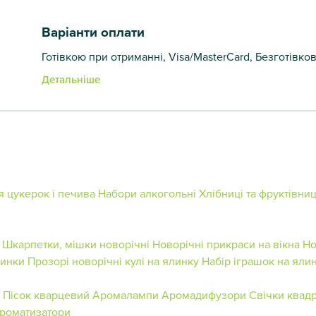
Варіанти оплати
Готівкою при отриманні, Visa/MasterCard, Безготівко
Детальніше
я цукерок і печива
Набори алкогольні
Хлібниці та фруктівни
Шкарпетки, мішки новорічні
Новорічні прикраси на вікна
Но
линки
Прозорі новорічні кулі на ялинку
Набір іграшок на яли
Пісок кварцевий
Аромалампи
Аромадифузори
Свічки квад
ароматизатори