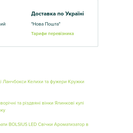
Доставка по Україні
вий
"Нова Пошта"
Тарифи перевізника
ці
Ланчбокси
Келихи та фужери
Кружки
ворічні та різдвяні вінки
Ялинкові кулі
нку
рати BOLSIUS
LED Свічки
Ароматизатор в