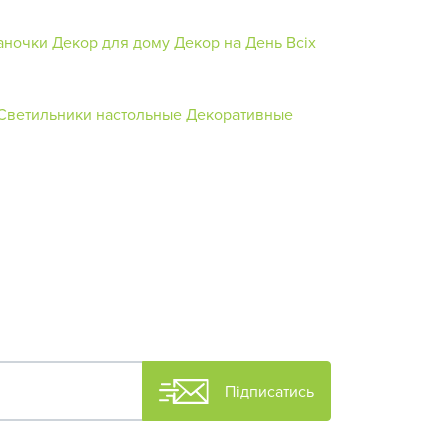
аночки
Декор для дому
Декор на День Всіх
Светильники настольные
Декоративные
Підписатись