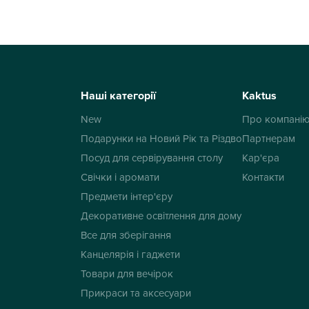
Наші категорії
Kaktus
New
Про компані
Подарунки на Новий Рік та Різдво
Партнерам
Посуд для сервірування столу
Кар'єра
Свічки і аромати
Контакти
Предмети інтер'єру
Декоративне освітлення для дому
Все для зберігання
Канцелярія і гаджети
Товари для вечірок
Прикраси та аксесуари