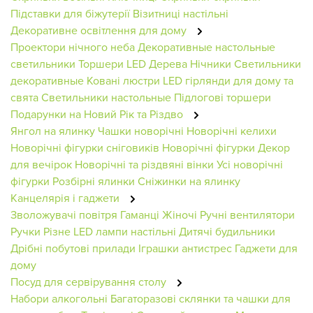
Підставки для біжутерії
Візитниці настільні
Декоративне освітлення для дому
Проектори нічного неба
Декоративные настольные
светильники
Торшери
LED Дерева
Нічники
Светильники
декоративные
Ковані люстри
LED гірлянди для дому та
свята
Светильники настольные
Підлогові торшери
Подарунки на Новий Рік та Різдво
Янгол на ялинку
Чашки новорічні
Новорічні келихи
Новорічні фігурки сніговиків
Новорічні фігурки
Декор
для вечірок
Новорічні та різдвяні вінки
Усі новорічні
фігурки
Розбірні ялинки
Сніжинки на ялинку
Канцелярія і гаджети
Зволожувачі повітря
Гаманці Жіночі
Ручні вентилятори
Ручки
Різне
LED лампи настільні
Дитячі будильники
Дрібні побутові прилади
Іграшки антистрес
Гаджети для
дому
Посуд для сервірування столу
Набори алкогольні
Багаторазові склянки та чашки для