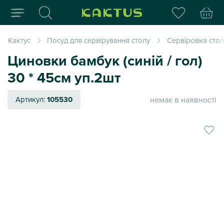
Інтернет-магазин пода
Кактус
Посуд для сервірування столу
Сервіровка стол
Циновки бамбук (синій / гол)
30 * 45см уп.2шт
немає в наявності
Артикул:
105530