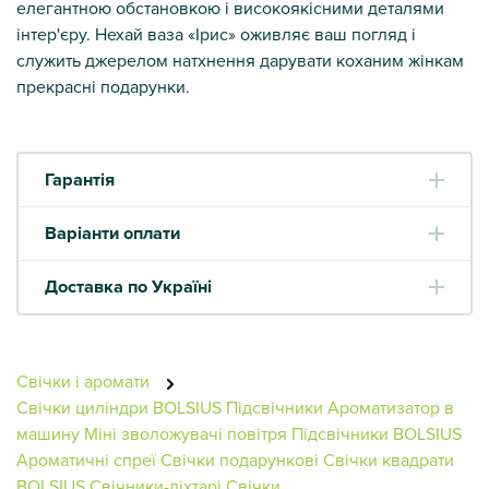
елегантною обстановкою і високоякісними деталями
інтер'єру. Нехай ваза «Ірис» оживляє ваш погляд і
служить джерелом натхнення дарувати коханим жінкам
прекрасні подарунки.
Гарантія
Варіанти оплати
Доставка по Україні
Свічки і аромати
Свічки циліндри BOLSIUS
Підсвічники
Ароматизатор в
машину
Міні зволожувачі повітря
Підсвічники BOLSIUS
Ароматичні спреї
Свічки подарункові
Свічки квадрати
BOLSIUS
Свічники-ліхтарі
Свічки