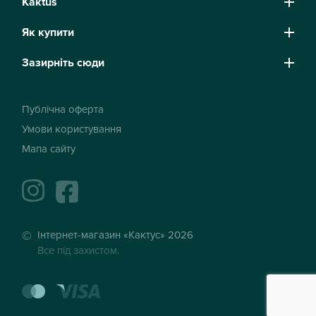
Kaktus
Як купити
Зазирніть сюди
Публічна оферта
Умови користування
Мапа сайту
instagram
facebook
Інтернет-магазин «Кактус» 2026
Все під захистом.
mastercard
visa