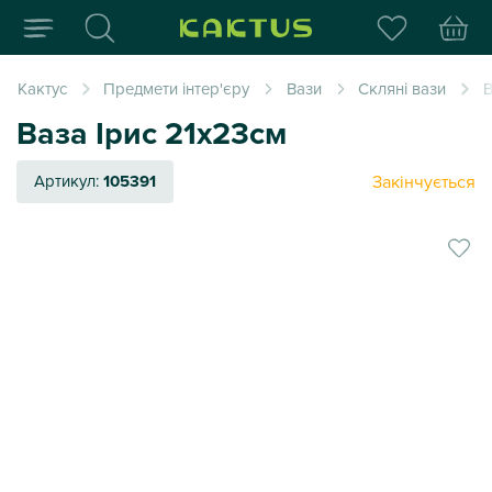
Інтернет-магазин пода
Кактус
Предмети інтер'єру
Вази
Скляні вази
В
Ваза Ірис 21х23см
Закінчується
Артикул:
105391