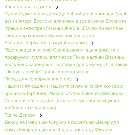
Канцелярія і гаджети
Ручки
Гаджети для дому
Дрібні побутові прилади
Ручні
вентилятори
Брелоки для ключів та на сумку
Блокноти
Іграшки антистрес
Гаманці Жіночі
LED лампи настільні
Генератор мильних бульбашок для дітей
Все для зберігання на кухні та вдома
Підставка для ключів
Скринька-книга для дому та в
подарунок
Футляры для часов
Гачки настінні
Візитниці
настільні
Скарбнички
Підставки для біжутерії
Підставки
Шкатулка-сейф
Скриньки для прикрас
Посуд для сервірування столу
Чашки із блюдцями
Чашки та склянки із силіконовою
кришкою
Тортівниці
Чарки, стопки
Блюдця
Заварники
Серветки з бісеру
Для закусок
Серветки бамбукові
Хлібниці та фруктівниці
Гід по Декору
Декор на Новий рік
Фігурки з підсвіткою
Декор для
дому
Декор для дитячої
Гід по простору
Фігурки