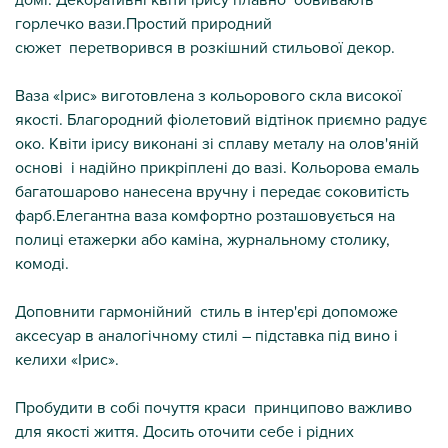
горлечко вази.Простий природний
сюжет перетворився в розкішний стильової декор.
Ваза «Ірис» виготовлена з кольорового скла високої
якості. Благородний фіолетовий відтінок приємно радує
око. Квіти ірису виконані зі сплаву металу на олов'яній
основі і надійно прикріплені до вазі. Кольорова емаль
багатошарово нанесена вручну і передає соковитість
фарб.Елегантна ваза комфортно розташовується на
полиці етажерки або каміна, журнальному столику,
комоді.
Доповнити гармонійний стиль в інтер'єрі допоможе
аксесуар в аналогічному стилі – підставка під вино і
келихи «Ірис».
Пробудити в собі почуття краси принципово важливо
для якості життя. Досить оточити себе і рідних