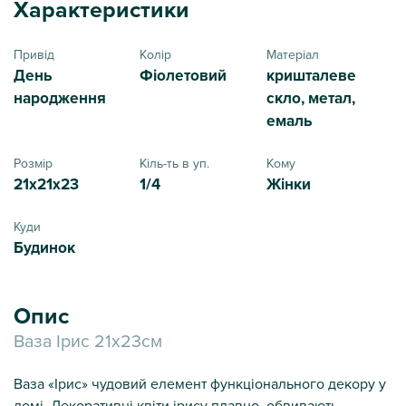
Характеристики
Привід
Колір
Матеріал
День
Фіолетовий
кришталеве
народження
скло, метал,
емаль
Розмір
Кіль-ть в уп.
Кому
21x21x23
1/4
Жінки
Куди
Будинок
Опис
Ваза Ірис 21х23см
Ваза «Ірис» чудовий елемент функціонального декору у
домі. Декоративні квіти ірису плавно обвивають