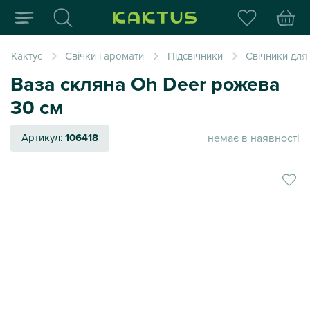
Інтернет-магазин пода
Кактус
Свічки і аромати
Підсвічники
Свічники для
Ваза скляна Oh Deer рожева
30 см
немає в наявності
Артикул:
106418