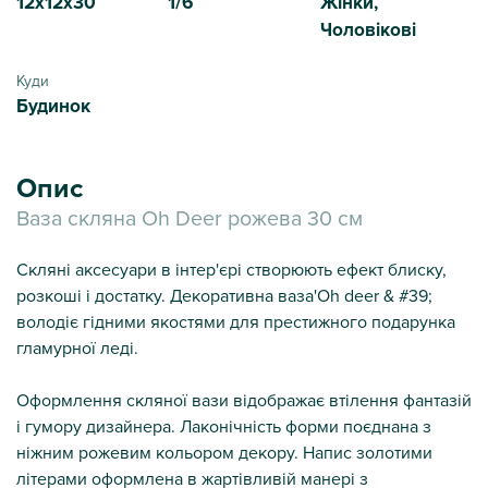
12x12x30
1/6
Жінки,
Чоловікові
Куди
Будинок
Опис
Ваза скляна Oh Deer рожева 30 см
Скляні аксесуари в інтер'єрі створюють ефект блиску,
розкоші і достатку. Декоративна ваза'Oh deer & #39;
володіє гідними якостями для престижного подарунка
гламурної леді.
Оформлення скляної вази відображає втілення фантазій
і гумору дизайнера. Лаконічність форми поєднана з
ніжним рожевим кольором декору. Напис золотими
літерами оформлена в жартівливій манері з