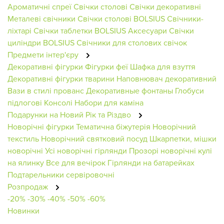
Ароматичні спреї
Свічки столові
Свічки декоративні
Металеві свічники
Свічки столові BOLSIUS
Свічники-
ліхтарі
Свічки таблетки BOLSIUS
Аксесуари
Свічки
циліндри BOLSIUS
Свічники для столових свічок
Предмети інтер'єру
Декоративні фігурки
Фігурки феї
Шафка для взуття
Декоративні фігурки тварини
Наповнювач декоративний
Вази в стилі прованс
Декоративные фонтаны
Глобуси
підлогові
Консолі
Набори для каміна
Подарунки на Новий Рік та Різдво
Новорічні фігурки
Тематична біжутерія
Новорічний
текстиль
Новорічний святковий посуд
Шкарпетки, мішки
новорічні
Усі новорічні гірлянди
Прозорі новорічні кулі
на ялинку
Все для вечірок
Гірлянди на батарейках
Подтарельники сервіровочні
Розпродаж
-20%
-30%
-40%
-50%
-60%
Новинки