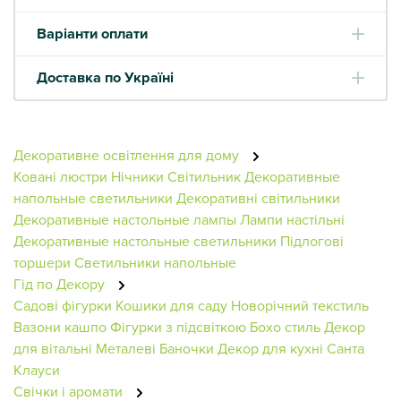
Варіанти оплати
Доставка по Україні
Декоративне освітлення для дому
Ковані люстри
Нічники
Світильник
Декоративные
напольные светильники
Декоративні світильники
Декоративные настольные лампы
Лампи настільні
Декоративные настольные светильники
Підлогові
торшери
Светильники напольные
Гід по Декору
Садові фігурки
Кошики для саду
Новорічний текстиль
Вазони кашпо
Фігурки з підсвіткою
Бохо стиль
Декор
для вітальні
Металеві Баночки
Декор для кухні
Санта
Клауси
Свічки і аромати