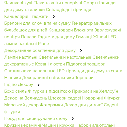
Ялинкові кулі
Гілки та квіти новорічні
Смарт гірлянди
для дому та ялинки
Світлодіодні гірлянди
Канцелярія і гаджети
Брелоки для ключів та на сумку
Генератор мильних
бульбашок для дітей
Канцтовари
Блокноти
Зволожувачі
повітря
Пенали
Гаджети для дому
Гаманці Жіночі
LED
лампи настільні
Різне
Декоративне освітлення для дому
Лампи настільні
Светильники настольные
Светильники
декоративные
Ковані люстри
Підлогові торшери
Светильники напольные
LED гірлянди для дому та свята
Нічники
Декоративні світильники
Торшери
Гід по Декору
Бохо стиль
Фігурки з підсвіткою
Прикраси на Хеллоуїн
Декор на Великдень
Штекери садові
Новорічні Фігурки
Морський декор
Фоторамки
Декор для дитячої
Садові
фігурки
Посуд для сервірування столу
Кружки керамічні
Чашки і кружки
Набори алкогольні