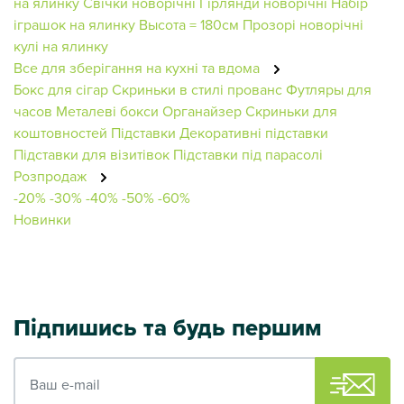
на ялинку
Свічки новорічні
Гірлянди новорічні
Набір
іграшок на ялинку
Высота = 180см
Прозорі новорічні
кулі на ялинку
Все для зберігання на кухні та вдома
Бокс для сігар
Скриньки в стилі прованс
Футляры для
часов
Металеві бокси
Органайзер
Скриньки для
коштовностей
Підставки
Декоративні підставки
Підставки для візитівок
Підставки під парасолі
Розпродаж
-20%
-30%
-40%
-50%
-60%
Новинки
Підпишись та будь першим
Ваш e-mail