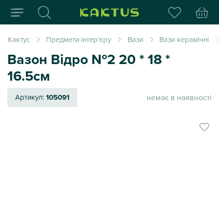
Інтернет-магазин пода
Кактус
Предмети інтер'єру
Вази
Вази керамічні
Вазон Відро №2 20 * 18 *
16.5см
немає в наявності
Артикул:
105091