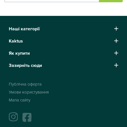
Наші категорії
Kaktus
Як купити
Зазирніть сюди
Публічна оферта
Умови користування
Мапа сайту
instagram
facebook