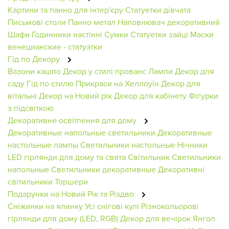
Картини та панно для інтер'єру
Статуетки дівчата
Письмові столи
Панно метал
Наповнювач декоративний
Шафи
Годинники настінні
Сумки
Статуетки зайці
Маски
венецианские - статуэтки
Гід по Декору
Вазони кашпо
Декор у стилі прованс
Лампи
Декор для
саду
Гід по стилю
Прикраси на Хеллоуїн
Декор для
вітальні
Декор на Новий рік
Декор для кабінету
Фігурки
з підсвіткою
Декоративне освітлення для дому
Декоративные напольные светильники
Декоративные
настольные лампы
Светильники настольные
Нічники
LED гірлянди для дому та свята
Світильник
Светильники
напольные
Светильники декоративные
Декоративні
світильники
Торшери
Подарунки на Новий Рік та Різдво
Сніжинки на ялинку
Усі снігові кулі
Різнокольорові
гірлянди для дому (LED, RGB)
Декор для вечірок
Янгол