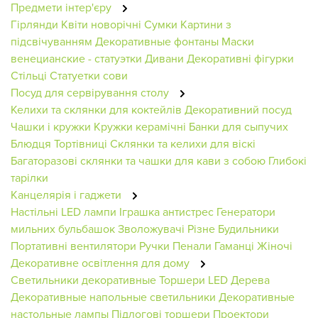
Предмети інтер'єру
Гірлянди
Квіти новорічні
Сумки
Картини з
підсвічуванням
Декоративные фонтаны
Маски
венецианские - статуэтки
Дивани
Декоративні фігурки
Стільці
Статуетки сови
Посуд для сервірування столу
Келихи та склянки для коктейлів
Декоративний посуд
Чашки і кружки
Кружки керамічні
Банки для сыпучих
Блюдця
Тортівниці
Склянки та келихи для віскі
Багаторазові склянки та чашки для кави з собою
Глибокі
тарілки
Канцелярія і гаджети
Настільні LED лампи
Іграшка антистрес
Генератори
мильних бульбашок
Зволожувачі
Різне
Будильники
Портативні вентилятори
Ручки
Пенали
Гаманці Жіночі
Декоративне освітлення для дому
Светильники декоративные
Торшери
LED Дерева
Декоративные напольные светильники
Декоративные
настольные лампы
Підлогові торшери
Проектори