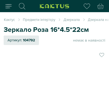
Інтернет-магазин пода
Кактус
Предмети інтер'єру
Дзеркала
Дзеркала нас
Зеркало Роза 16*4.5*22см
немає в наявності
Артикул:
104792