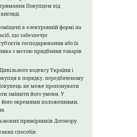
 отримання Покупцем від
вигляді.
зміщені в електронній формі на
осіб, що забезпечує
уб'єктів господарювання або їх
ника з метою придбання товарів
 Цивільного кодексу України і
купця в порядку, передбаченому
, Покупець не може пропонувати
ати змінити його умови. У
бо його окремими положеннями,
я.
сьмових примірників Договору.
таких способів: