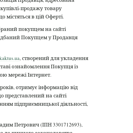
 купівлі-продажу товару
о містяться в цій Оферті.
обраний покупцем на сайті
ридбаний Покупцем у Продавця
kaktus.ua
, створений для укладення
дставі ознайомлення Покупця із
ою мережі Інтернет.
 років, отримує інформацію від
що представлений на сайті
ненням підприємницької діяльності,
дим Петрович (ІПН 3301712693),
дно до чинного законодавства