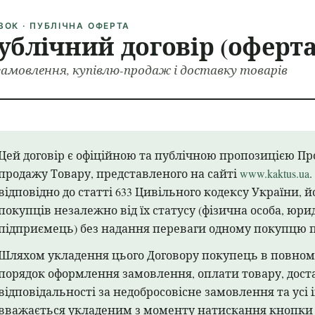
ЗОК · ПУБЛІЧНА ОФЕРТА
ублічний договір (оферта
замовлення, купівлю-продаж і доставку товарів
Цей договір є офіційною та публічною пропозицією Про
продажу Товару, представленого на сайті
www.kaktus.ua
відповідно до статті 633 Цивільного кодексу України, 
покупців незалежно від їх статусу (фізична особа, юри
підприємець) без надання переваги одному покупцю 
Шляхом укладення цього Договору покупець в повному
порядок оформлення замовлення, оплати товару, дост
відповідальності за недобросовісне замовлення та усі 
вважається укладеним з моменту натискання кнопки