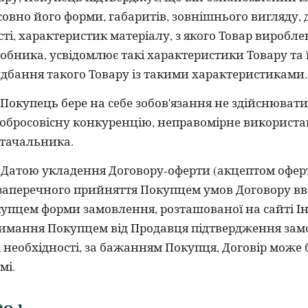
совно його форми, габаритів, зовнішнього вигляду, д
сті, характеристик матеріалу, з якого Товар виробле
обника, усвідомлює такі характеристики Товару та 
дбання такого Товару із такими характеристиками.
Покупець бере на себе зобов'язання не здійснюват
обросовісну конкуренцію, неправомірне використан
тачальника.
Датою укладення Договору-оферти (акцептом офер
заперечного прийняття Покупцем умов Договору вв
упцем форми замовлення, розташованої на сайті Ін
имання Покупцем від Продавця підтвердження замо
і необхідності, за бажанням Покупця, Договір мож
мі.