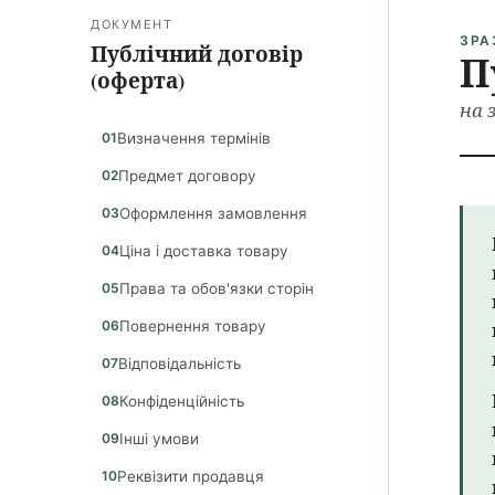
ДОКУМЕНТ
ЗРА
Публічний договір
П
(оферта)
на 
Визначення термінів
Предмет договору
Оформлення замовлення
Ціна і доставка товару
Права та обов'язки сторін
Повернення товару
Відповідальність
Конфіденційність
Інші умови
Реквізити продавця