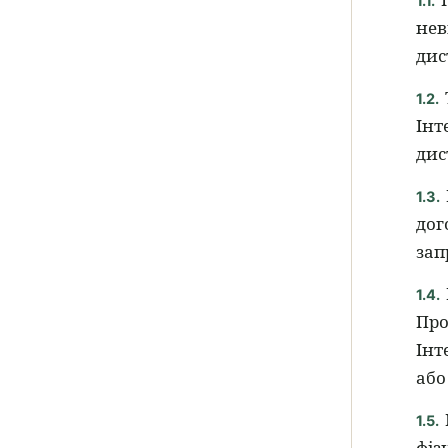
1.1.
нев
дис
1.2.
Інт
дис
1.3.
дог
зап
1.4.
Про
Інт
або
1.5.
фіз