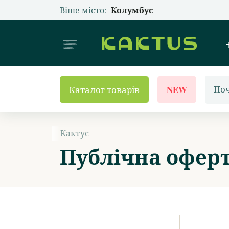
Колумбус
Оберіть своє місто
Віше місто:
Інтерне
NEW
Каталог товарів
Кактус
Публічна офер