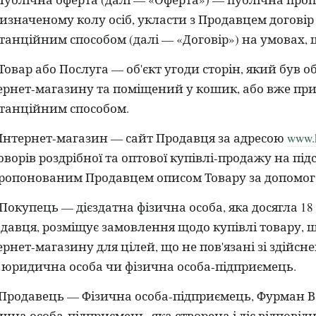
изначеному колу осіб, укласти з Продавцем договір
танційним способом (далі — «Договір») на умовах, щ
Товар або Послуга — об'єкт угоди сторін, який був 
ернет-магазину та поміщений у кошик, або вже п
танційним способом.
Інтернет-магазин — сайт Продавця за адресою
www.
оворів роздрібної та оптової купівлі-продажу на пі
ропонованим Продавцем описом Товару за допомог
Покупець — дієздатна фізична особа, яка досягла 18
давця, розміщує замовлення щодо купівлі товару, 
ернет-магазину для цілей, що не пов'язані зі здійс
 юридична особа чи фізична особа-підприємець.
Продавець — Фізична особа-підприємець, Фурман Ва
ична особа-підприємець, яка створена і діє відпові