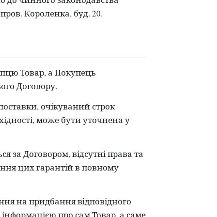
пров. Короленка, буд. 20.
упцю Товар, а Покупець
ього Договору.
поставки, очікуваний строк
бхідності, може бути уточнена у
ся за Договором, відсутні права та
мання цих гарантій в повному
ня на придбання відповідного
 інформацією про сам Товар, а саме