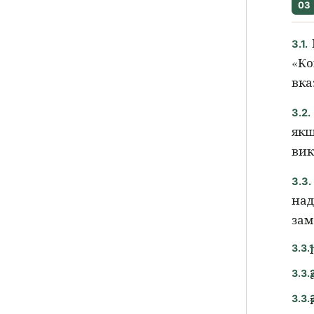
03
3.1.
«Ко
вка
3.2.
якщ
вик
3.3.
над
зам