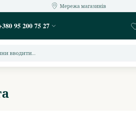
Мережа магазинів
Мережа ма
т-магазин подарунків та декору - Kaktus
+380 95 200 75 27
та