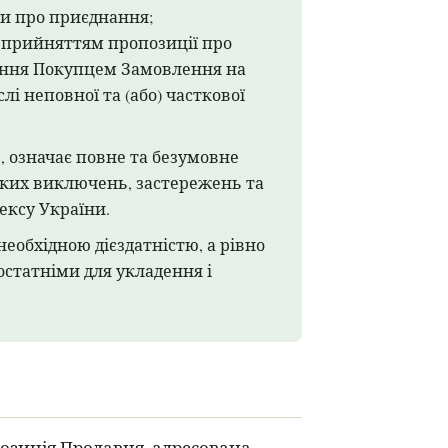
и про приєднання;
 прийняттям пропозиції про
ення Покупцем Замовлення на
лі неповної та (або) часткової
D, означає повне та безумовне
яких виключень, застережень та
дексу України.
необхідною дієздатністю, а рівно
остатніми для укладення і
позиція Продавця, адресована