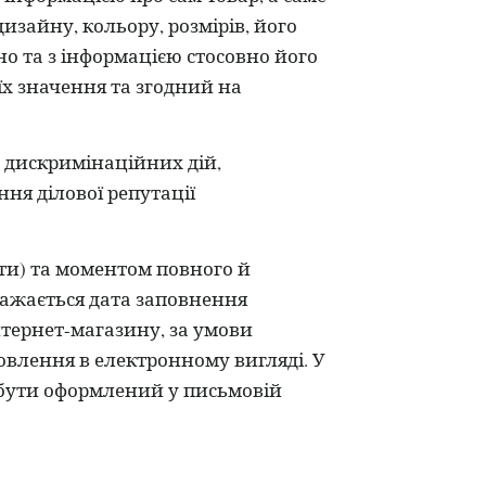
изайну, кольору, розмірів, його
но та з інформацією стосовно його
їх значення та згодний на
и дискримінаційних дій,
ня ділової репутації
ти) та моментом повного й
ажається дата заповнення
тернет-магазину, за умови
влення в електронному вигляді. У
е бути оформлений у письмовій