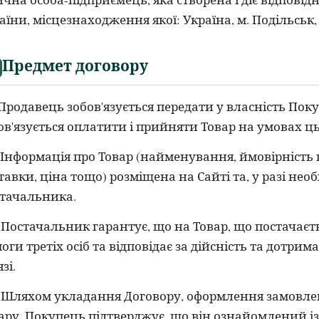
аїни, місцезнаходження якої: Україна, м. Подільськ, 
Предмет договору
Продавець зобов'язується передати у власність Пок
ов'язується оплатити і прийняти Товар на умовах ц
Інформація про Товар (найменування, ймовірність 
тавки, ціна тощо) розміщена на Сайті та, у разі нео
тачальника.
Постачальник гарантує, що на Товар, що постачаєть
оги третіх осіб та відповідає за дійсність та дотри
зі.
Шляхом укладання Договору, оформлення замовлен
ару, Покупець підтверджує, що він ознайомлений із