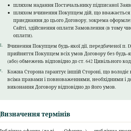
шляхом надання Постачальнику підписаної Заяв
шляхом вчинення Покупцем дій, що вважається
приєднання до цього Договору, зокрема оформл
Сайті, здійснення оплати Замовлення (в тому чис
оплати).
Вчинення Покупцем будь-якої дії, передбаченої п. 
прийняття Покупцем всіх умов Договору без будь-
(або) обмежень відповідно до ст. 642 Цивільного ко
Кожна Сторона гарантує іншій Стороні, що володіє 
всіма правами і повноваженнями, необхідними і д
виконання Договору відповідно до його умов.
Визначення термінів
Публічна оферта (далі — «Оферта») — публічна про