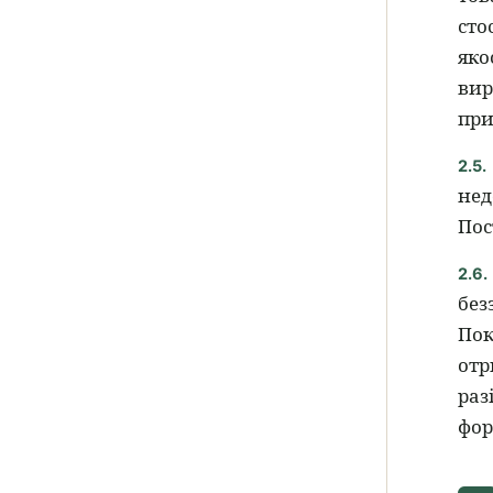
сто
яко
вир
при
2.5.
нед
Пос
2.6.
без
Пок
отр
раз
фор