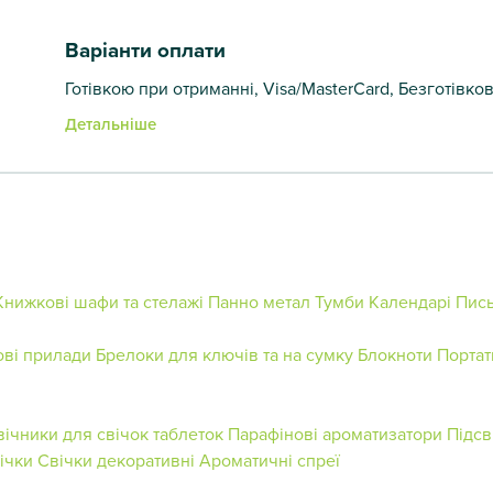
Варіанти оплати
Готівкою при отриманні, Visa/MasterCard, Безготівко
Детальніше
Книжкові шафи та стелажі
Панно метал
Тумби
Календарі
Пись
ові прилади
Брелоки для ключів та на сумку
Блокноти
Портат
вічники для свічок таблеток
Парафінові ароматизатори
Підсв
ічки
Свічки декоративні
Ароматичні спреї