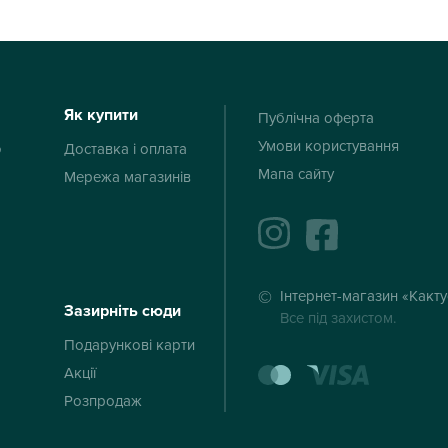
Як купити
Публічна оферта
Умови користування
ю
Доставка і оплата
Мапа сайту
Мережа магазинів
instagram
facebook
Інтернет-магазин «Какт
Зазирніть сюди
Все під захистом.
Подарункові карти
mastercard
visa
Акції
Розпродаж