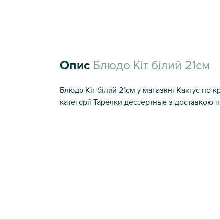
Опис
Блюдо Кіт білий 21см
Блюдо Кіт білий 21см у магазині Кактус по к
категорії Тарелки дессертные з доставкою по