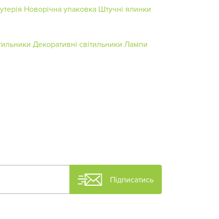
утерія
Новорічна упаковка
Штучні ялинки
тильники
Декоративні світильники
Лампи
Підписатись