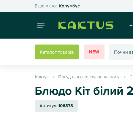
Оберіть своє місто
Віше місто:
Колумбус
Інтернет
+
NEW
Каталог товарів
Кактус
Посуд для сервірування столу
С
Блюдо Кіт білий 
Артикул:
106878