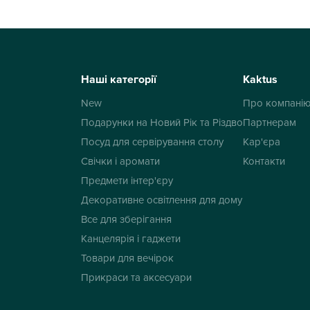
Наші категорії
Kaktus
New
Про компані
Подарунки на Новий Рік та Різдво
Партнерам
Посуд для сервірування столу
Кар'єра
Свічки і аромати
Контакти
Предмети інтер'єру
Декоративне освітлення для дому
Все для зберігання
Канцелярія і гаджети
Товари для вечірок
Прикраси та аксесуари