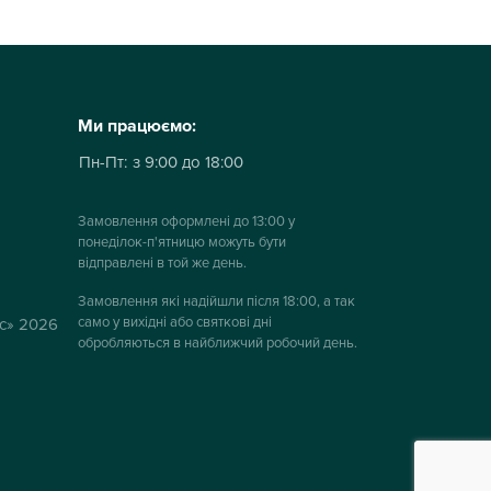
Ми працюємо:
Пн-Пт:
з 9:00 до 18:00
Замовлення оформлені до 13:00 у
понеділок-п'ятницю можуть бути
відправлені в той же день.
Замовлення які надійшли після 18:00, а так
само у вихідні або святкові дні
ус» 2026
обробляються в найближчий робочий день.