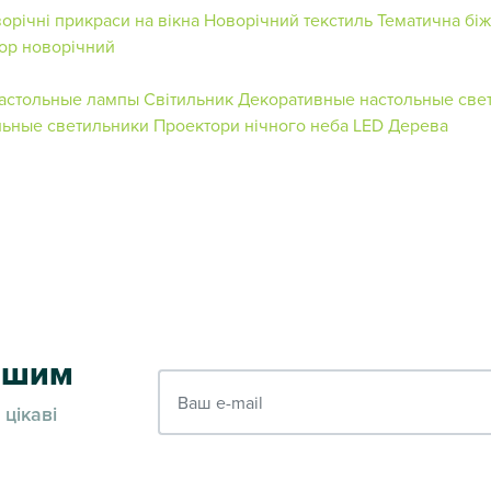
орічні прикраси на вікна
Новорічний текстиль
Тематична біж
ор новорічний
астольные лампы
Світильник
Декоративные настольные све
ьные светильники
Проектори нічного неба
LED Дерева
ершим
Ваш e-mail
 цікаві