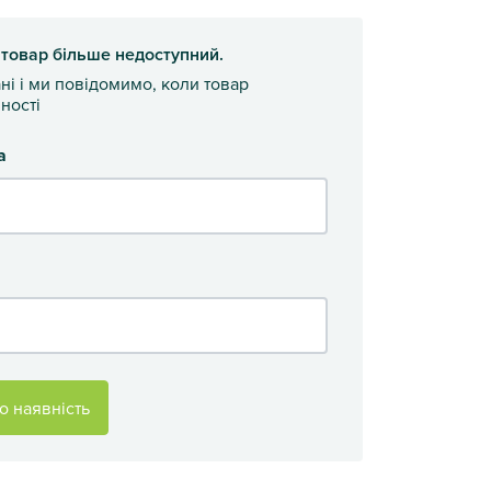
 товар більше недоступний.
ані і ми повідомимо, коли товар
ності
а
о наявність