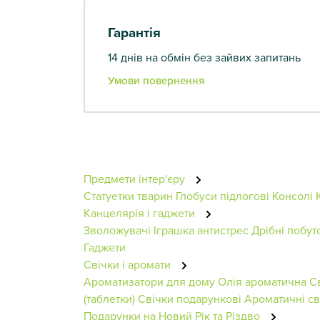
Гарантія
14 днів на обмін без зайвих запитань
Умови повернення
Предмети інтер'єру
Статуетки тварин
Глобуси підлогові
Консолі
Канцелярія і гаджети
Зволожувачі
Іграшка антистрес
Дрібні побут
Гаджети
Свічки і аромати
Ароматизатори для дому
Олія ароматична
С
(таблетки)
Свічки подарункові
Ароматичні св
Подарунки на Новий Рік та Різдво