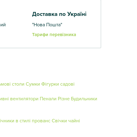
Доставка по Україні
вий
"Нова Пошта"
Тарифи перевізника
мові столи
Сумки
Фігурки садові
ивні вентилятори
Пенали
Різне
Будильники
ічники в стилі прованс
Свічки чайні