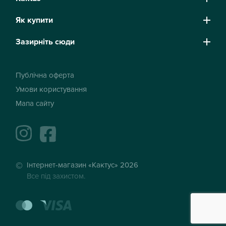
Як купити
Зазирніть сюди
Публічна оферта
Умови користування
Мапа сайту
instagram
facebook
Інтернет-магазин «Кактус» 2026
Все під захистом.
mastercard
visa