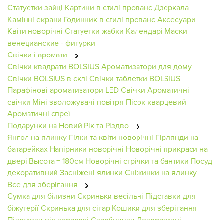
Статуетки зайці
Картини в стилі прованс
Дзеркала
Камінні екрани
Годинник в стилі прованс
Аксесуари
Квіти новорічні
Статуетки жабки
Календарі
Маски
венецианские - фигурки
Свічки і аромати
Свічки квадрати BOLSIUS
Ароматизатори для дому
Свічки BOLSIUS в склі
Свічки таблетки BOLSIUS
Парафінові ароматизатори
LED Свічки
Ароматичні
свічки
Міні зволожувачі повітря
Пісок кварцевий
Ароматичні спреї
Подарунки на Новий Рік та Різдво
Янгол на ялинку
Гілки та квіти новорічні
Гірлянди на
батарейках
Напірники новорічні
Новорічні прикраси на
двері
Высота = 180см
Новорічні стрічки та бантики
Посуд
декоративний
Засніжені ялинки
Сніжинки на ялинку
Все для зберігання
Сумка для білизни
Скриньки весільні
Підставки для
біжутерії
Скринька для сігар
Кошики для зберігання
Підставки під парасолі
Скарбнички
Декоративні