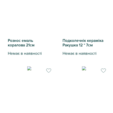
Рознос емаль
Подколечнік кераміка
коралова 21см
Ракушка 12 * 7см
Немає в наявності
Немає в наявності
Рознос емаль коралова 21см
Подколечнік кераміка Ракуш