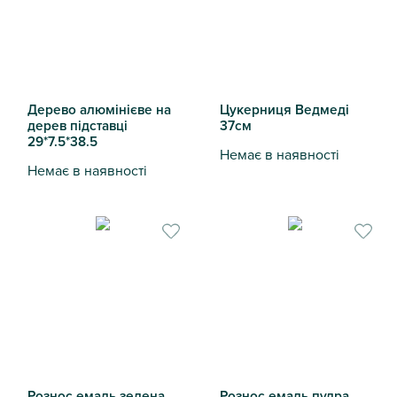
Дерево алюмінієве на
Цукерниця Ведмеді
дерев підставці
37см
29*7.5*38.5
Немає в наявності
Немає в наявності
Цукерниця Ведмеді 37см
Дерево алюмінієве на дерев підставці 29*7.5*38.5
Рознос емаль зелена
Рознос емаль пудра