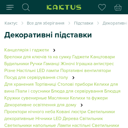
Інтернет-магазин пода
Кактус
Все для зберігання
Підставки
Декоративні 
Декоративні підставки
Канцелярія і гаджети
Брелоки для ключів та на сумку
Гаджети
Канцтовари
Будильники
Ручки
Гаманці Жіночі
Іграшка антистрес
Різне
Настільні LED лампи
Портативні вентилятори
Посуд для сервірування столу
Для хранения
Тортівниці
Столові прибори
Келихи для
вина
Піали і соусники
Блюда для сервірування
Блюдця
Кружки сувенирные
Маслянки
Келихи та фужери
Декоративне освітлення для дому
Проектори нічного неба
Ковані люстри
Светильники
декоративные
Нічники
LED Дерева
Світильник
Светильники напольные
Лампи настільні
Светильники