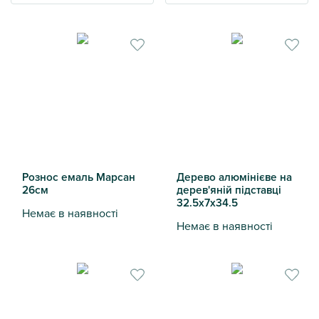
Рознос емаль Марсан
Дерево алюмінієве на
26см
дерев'яній підставці
32.5х7х34.5
Немає в наявності
Немає в наявності
Рознос емаль Марсан 26см
Дерево алюмінієве на дерев'