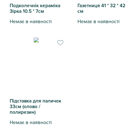
Подколечнік кераміка
Газетниця 41 * 32 * 42
Зірка 10.5 * 7см
см
Немає в наявності
Немає в наявності
Подколечнік кераміка Зірка 10.5 * 7см
Газетниця 41 * 32 * 42 см
Підставка для паличок
33см (олово /
полирезин)
Немає в наявності
Підставка для паличок 33см (олово / полирезин)