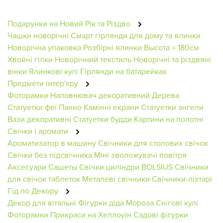
Подарунки на Новий Рік та Різдво
Чашки новорічні
Смарт гірлянди для дому та ялинки
Новорічна упаковка
Розбірні ялинки
Высота = 180см
Хвойні гілки
Новорічний текстиль
Новорічні та різдвяні
вінки
Ялинкові кулі
Гірлянди на батарейках
Предмети інтер'єру
Фоторамки
Наповнювач декоративний
Дерева
Статуетки феї
Панно
Камінні екрани
Статуетки ангели
Вази декоративні
Статуетки будди
Картини на полотні
Свічки і аромати
Ароматизатор в машину
Свічники для столових свічок
Свічки без підсвічника
Міні зволожувачі повітря
Аксесуари
Сашеты
Свічки циліндри BOLSIUS
Свічники
для свічок таблеток
Металеві свічники
Свічники-ліхтарі
Гід по Декору
Декор для вітальні
Фігурки діда Мороза
Снігові кулі
Фоторамки
Прикраси на Хеллоуїн
Садові фігурки