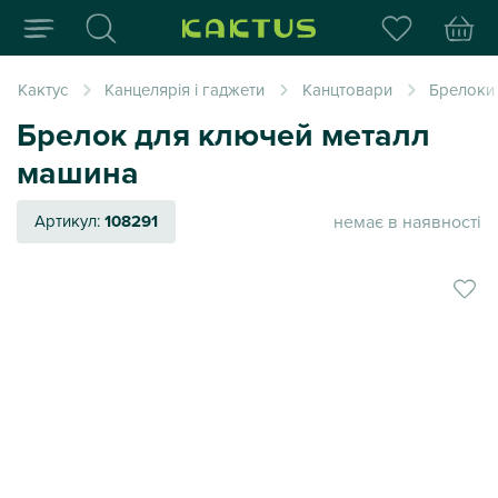
Інтернет-магазин пода
Кактус
Канцелярія і гаджети
Канцтовари
Брелоки 
Брелок для ключей металл
машина
немає в наявності
Артикул:
108291