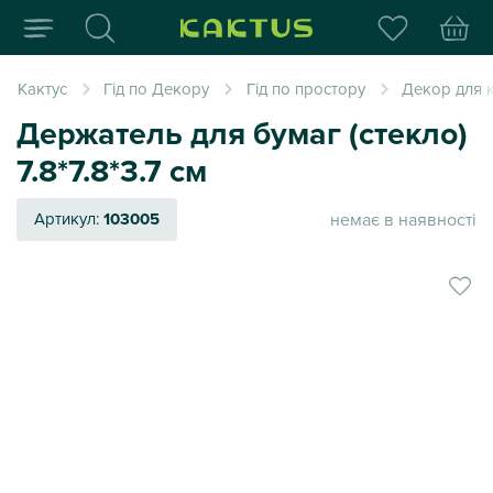
Інтернет-магазин пода
Кактус
Гід по Декору
Гід по простору
Декор для к
Держатель для бумаг (стекло)
7.8*7.8*3.7 см
немає в наявності
Артикул:
103005