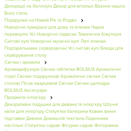
Декорації на Хеллоуїн
Декор для вітальні
Вазони кашпо
Бохо стиль
Подарунки на Новий Рік та Різдво
Новорічні прикраси для дому та ялинки
Чарки
перевертні
Усі Новорічні підвіски
Тематична біжутерія
Снігові кулі
Новорічні музичні кулі
Литі ялинки
Подтарельники сервіровочні
Усі снігові кулі
Блюда для
сервірування столу
Свічки і аромати
Аромадифузори
Свічки таблетки BOLSIUS
Ароматичні
спреї
Свічки подарункові
Ароматичні свічки
Свічки
столові
Пісок кварцевий
Свічки
Свічки циліндри
BOLSIUS
Аксесуари
Предмети інтер'єру
Декоративні подушки для дивана та інтер'єру
Штучні
квіти для інтер'єру
Статуетки балерини
Ковані винні
підставки
Дивани
Домашній текстиль
Годинники
настільні
Статуетки садові
Фігурки садові
Фоторамки