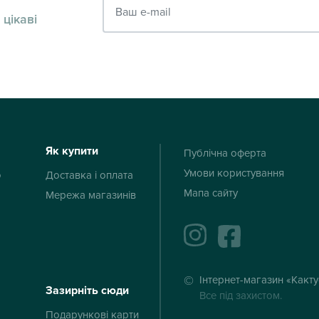
 цікаві
Як купити
Публічна оферта
Умови користування
ю
Доставка і оплата
Мапа сайту
Мережа магазинів
instagram
facebook
Інтернет-магазин «Какт
Зазирніть сюди
Все під захистом.
Подарункові карти