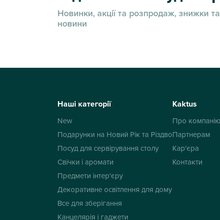
Новинки, акції та розпродаж, знижки та
новини
Наші категорії
Kaktus
New
Про компані
Подарунки на Новий Рік та Різдво
Партнерам
Посуд для сервірування столу
Кар'єра
Свічки і аромати
Контакти
Предмети інтер'єру
Декоративне освітлення для дому
Все для зберігання
Канцелярія і гаджети