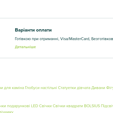
Варіанти оплати
Готівкою при отриманні, Visa/MasterCard, Безготівко
Детальніше
и для каміна
Глобуси настільні
Статуетки дівчата
Дивани
Фіг
чки подарункові
LED Свічки
Свічки квадрати BOLSIUS
Підсв
вічнику