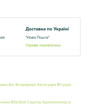
Доставка по Україні
вий
"Нова Пошта"
Тарифи перевізника
урки феї
Флорариум
Аксесуари
Фігурки
ічники BOLSIUS
Сашеты
Ароматизатор в