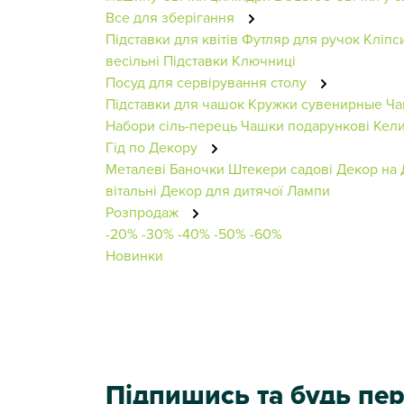
Все для зберігання
Підставки для квітів
Футляр для ручок
Кліпс
весільні
Підставки
Ключниці
Посуд для сервірування столу
Підставки для чашок
Кружки сувенирные
Ча
Набори сіль-перець
Чашки подарункові
Кели
Гід по Декору
Металеві Баночки
Штекери садові
Декор на 
вітальні
Декор для дитячої
Лампи
Розпродаж
-20%
-30%
-40%
-50%
-60%
Новинки
Підпишись та будь п