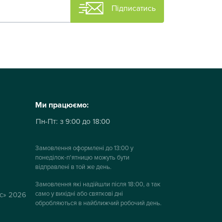
Підписатись
Ми працюємо:
Пн-Пт:
з 9:00 до 18:00
Замовлення оформлені до 13:00 у
понеділок-п'ятницю можуть бути
відправлені в той же день.
Замовлення які надійшли після 18:00, а так
само у вихідні або святкові дні
ус» 2026
обробляються в найближчий робочий день.