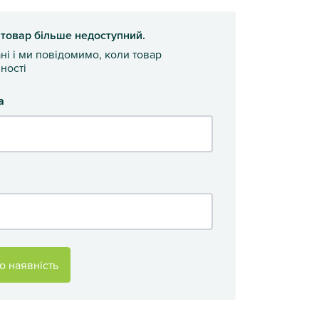
 товар більше недоступний.
ані і ми повідомимо, коли товар
ності
а
о наявність