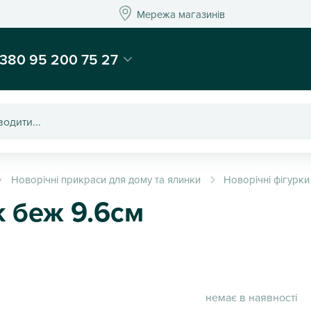
Мережа магазинів
Мережа магазин
-магазин подарунків та декору - Kaktus
380 95 200 75 27
Новорічні прикраси для дому та ялинки
Новорічні фігурки
к беж 9.6см
немає в наявності