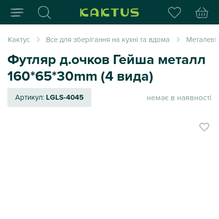
Інтернет-магазин пода
Кактус
Все для зберігання на кухні та вдома
Металеві
Футляр д.очков Гейша металл
160*65*30mm (4 вида)
немає в наявності
Артикул:
LGLS-4045