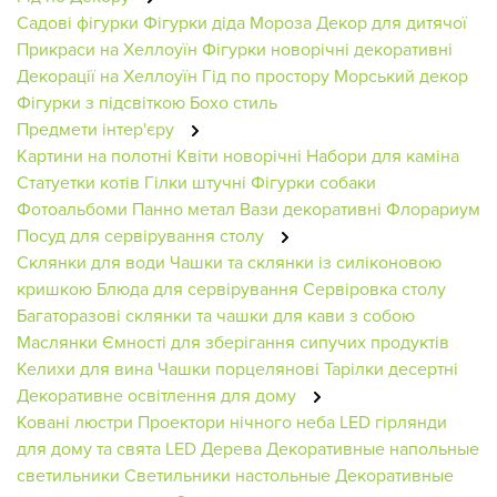
Садові фігурки
Фігурки діда Мороза
Декор для дитячої
Прикраси на Хеллоуїн
Фігурки новорічні декоративні
Декорації на Хеллоуїн
Гід по простору
Морський декор
Фігурки з підсвіткою
Бохо стиль
Предмети інтер'єру
Картини на полотні
Квіти новорічні
Набори для каміна
Статуетки котів
Гілки штучні
Фігурки собаки
Фотоальбоми
Панно метал
Вази декоративні
Флорариум
Посуд для сервірування столу
Склянки для води
Чашки та склянки із силіконовою
кришкою
Блюда для сервірування
Сервіровка столу
Багаторазові склянки та чашки для кави з собою
Маслянки
Ємності для зберігання сипучих продуктів
Келихи для вина
Чашки порцелянові
Тарілки десертні
Декоративне освітлення для дому
Ковані люстри
Проектори нічного неба
LED гірлянди
для дому та свята
LED Дерева
Декоративные напольные
светильники
Светильники настольные
Декоративные