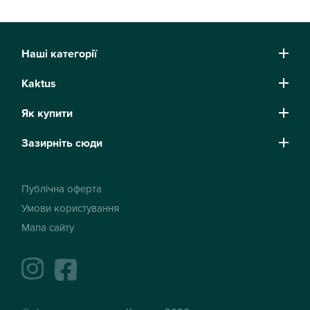
Наші категорії
Kaktus
Як купити
Зазирніть сюди
Публічна оферта
Умови користування
Мапа сайту
instagram
facebook