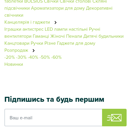
таблетки BOLSIUS
Свічки
Свічки столові
Скляні
підсвічники
Ароматизатори для дому
Декоративні
свічники
Канцелярія і гаджети
Іграшки антистрес
LED лампи настільні
Ручні
вентилятори
Гаманці Жіночі
Пенали
Дитячі будильники
Канцтовари
Ручки
Різне
Гаджети для дому
Розпродаж
-20%
-30%
-40%
-50%
-60%
Новинки
Підпишись та будь першим
Ваш e-mail