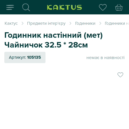
Інтернет-магазин пода
Кактус
Предмети інтер'єру
Годинники
Годинники на
Годинник настінний (мет)
Чайничок 32.5 * 28см
немає в наявності
Артикул:
105135