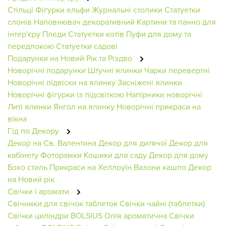
Стільці
Фігурки ельфи
Журнальні столики
Статуетки
слонів
Наповнювач декоративний
Картини та панно для
інтер'єру
Пледи
Статуетки котів
Пуфи для дому та
передпокою
Статуетки садові
Подарунки на Новий Рік та Різдво
Новорічні подарунки
Штучні ялинки
Чарки перевертні
Новорічні підвіски на ялинку
Засніжені ялинки
Новорічні фігурки із підсвіткою
Напірники новорічні
Литі ялинки
Янгол на ялинку
Новорічні прикраси на
вікна
Гід по Декору
Декор на Св. Валентина
Декор для дитячої
Декор для
кабінету
Фоторамки
Кошики для саду
Декор для дому
Бохо стиль
Прикраси на Хеллоуїн
Вазони кашпо
Декор
на Новий рік
Свічки і аромати
Свічники для свічок таблеток
Свічки чайні (таблетки)
Свічки циліндри BOLSIUS
Олія ароматична
Свічки