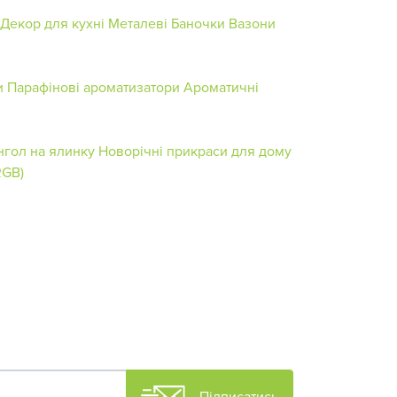
Декор для кухні
Металеві Баночки
Вазони
и
Парафінові ароматизатори
Ароматичні
нгол на ялинку
Новорічні прикраси для дому
RGB)
Підписатись