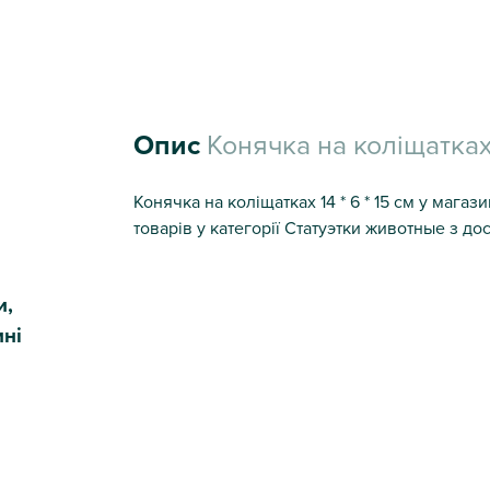
Опис
Конячка на коліщатках 1
Конячка на коліщатках 14 * 6 * 15 см у магаз
товарів у категорії Статуэтки животные з дос
и,
ині