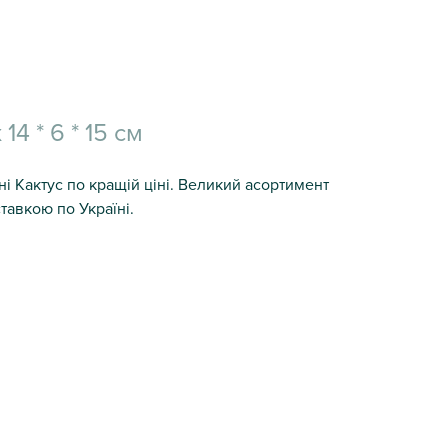
4 * 6 * 15 см
ині Кактус по кращій ціні. Великий асортимент
тавкою по Україні.