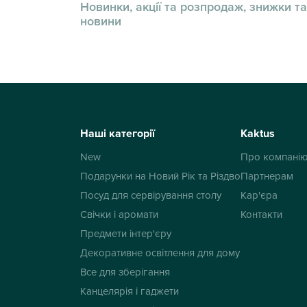
Новинки, акції та розпродаж, знижки та
новини
Наші категорії
Kaktus
New
Про компані
Подарунки на Новий Рік та Різдво
Партнерам
Посуд для сервірування столу
Кар'єра
Свічки і аромати
Контакти
Предмети інтер'єру
Декоративне освітлення для дому
Все для зберігання
Канцелярія і гаджети