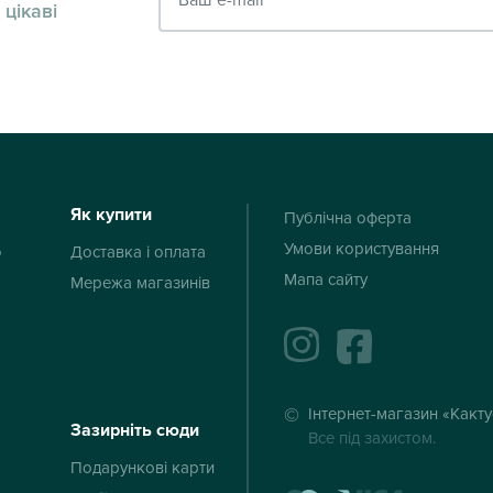
 цікаві
Як купити
Публічна оферта
Умови користування
ю
Доставка і оплата
Мапа сайту
Мережа магазинів
instagram
facebook
Інтернет-магазин «Какт
Зазирніть сюди
Все під захистом.
Подарункові карти