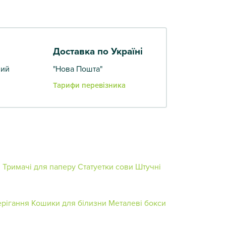
Доставка по Україні
вий
"Нова Пошта"
Тарифи перевізника
и
Тримачі для паперу
Статуетки сови
Штучні
ерігання
Кошики для білизни
Металеві бокси