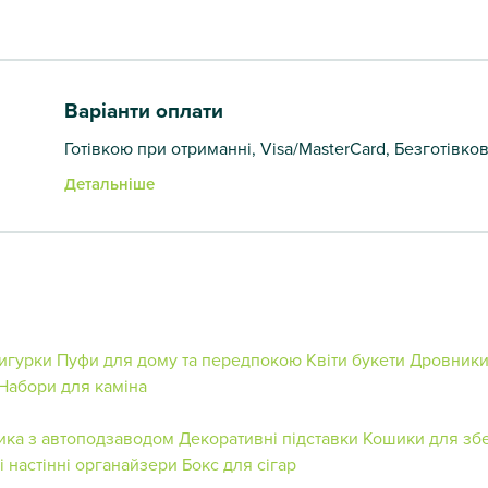
Варіанти оплати
Готівкою при отриманні, Visa/MasterCard, Безготівко
Детальніше
игурки
Пуфи для дому та передпокою
Квіти букети
Дровник
Набори для каміна
ика з автоподзаводом
Декоративні підставки
Кошики для зб
і настінні органайзери
Бокс для сігар