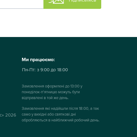
Ми працюємо:
Пн-Пт:
з 9:00 до 18:00
Замовлення оформлені до 13:00 у
понеділок-п'ятницю можуть бути
відправлені в той же день.
Замовлення які надійшли після 18:00, а так
само у вихідні або святкові дні
ус» 2026
обробляються в найближчий робочий день.