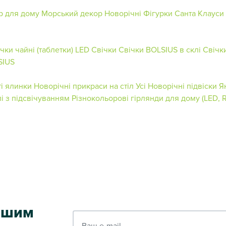
р для дому
Морський декор
Новорічні Фігурки
Санта Клауси
чки чайні (таблетки)
LED Свічки
Свічки BOLSIUS в склі
Свічк
SIUS
і ялинки
Новорічні прикраси на стіл
Усі Новорічні підвіски
Я
лі з підсвічуванням
Різнокольорові гірлянди для дому (LED, 
ершим
Ваш e-mail