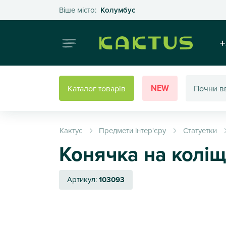
Оберіть своє місто
Віше місто:
Колумбус
Інтернет
+
NEW
Каталог товарів
Кактус
Предмети інтер'єру
Статуетки
Конячка на коліща
Артикул:
103093