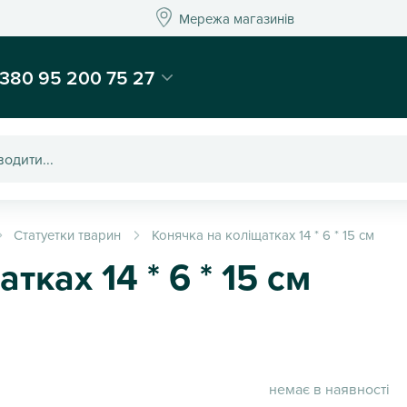
Мережа магазинів
Мережа магазин
-магазин подарунків та декору - Kaktus
380 95 200 75 27
Статуетки тварин
Конячка на коліщатках 14 * 6 * 15 см
тках 14 * 6 * 15 см
немає в наявності