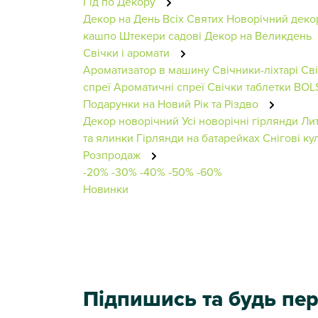
Гід по Декору
Декор на День Всіх Святих
Новорічний деко
кашпо
Штекери садові
Декор на Великдень
Свічки і аромати
Ароматизатор в машину
Свічники-ліхтарі
Сві
спреї
Ароматичні спреї
Свічки таблетки BOL
Подарунки на Новий Рік та Різдво
Декор новорічний
Усі новорічні гірлянди
Лит
та ялинки
Гірлянди на батарейках
Снігові ку
Розпродаж
-20%
-30%
-40%
-50%
-60%
Новинки
Підпишись та будь п