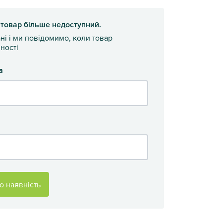
 товар більше недоступний.
ані і ми повідомимо, коли товар
ності
а
о наявність