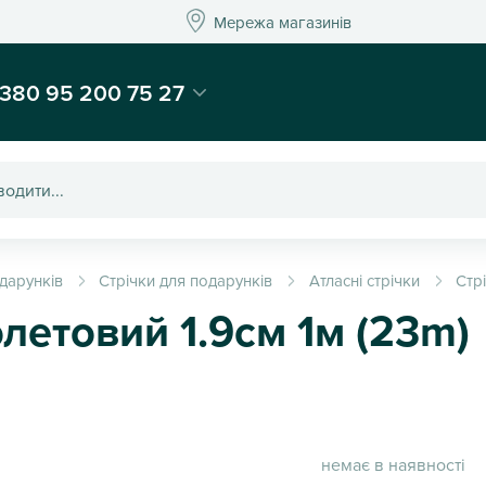
Мережа магазинів
Мережа магазин
-магазин подарунків та декору - Kaktus
380 95 200 75 27
дарунків
Стрічки для подарунків
Атласні стрічки
Стр
олетовий 1.9см 1м (23m)
немає в наявності