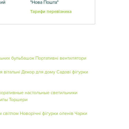
вий
"Нова Пошта"
Тарифи перевізника
льних бульбашок
Портативні вентилятори
я вітальні
Декор для дому
Садові фігурки
коративные настольные светильники
ампы
Торшери
м світлом
Новорічні фігурки оленів
Чарки