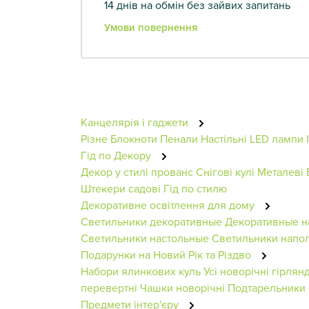
14 днів на обмін без зайвих запитань
Умови повернення
Канцелярія і гаджети
Різне
Блокноти
Пенали
Настільні LED лампи
Гід по Декору
Декор у стилі прованс
Снігові кулі
Металеві 
Штекери садові
Гід по стилю
Декоративне освітлення для дому
Светильники декоративные
Декоративные н
Светильники настольные
Светильники напо
Подарунки на Новий Рік та Різдво
Набори ялинкових куль
Усі новорічні гірлян
перевертні
Чашки новорічні
Подтарельники 
Предмети інтер'єру