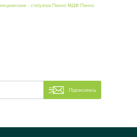
нецианские - статуэтки
Панно МДФ
Панно
Підписатись