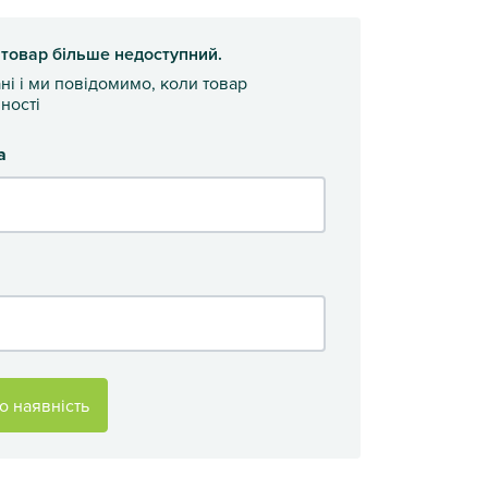
 товар більше недоступний.
ані і ми повідомимо, коли товар
ності
а
о наявність