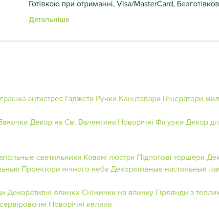
Готівкою при отриманні, Visa/MasterCard, Безготівко
Детальніше
Іграшка антистрес
Гаджети
Ручки
Канцтовари
Генератори ми
Баночки
Декор на Св. Валентина
Новорічні Фігурки
Декор дл
апольные светильники
Ковані люстри
Підлогові торшери
Де
льные
Проектори нічного неба
Декоративные настольные л
ди
Декоративні ялинки
Сніжинки на ялинку
Гірлянди з тепли
сервіровочні
Новорічні келихи