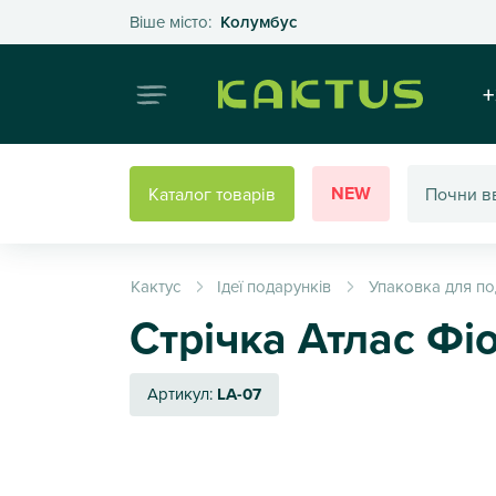
Оберіть своє місто
Віше місто:
Колумбус
Інтернет
+
NEW
Каталог товарів
Кактус
Ідеї подарунків
Упаковка для по
Стрічка Атлас Фі
Артикул:
LA-07