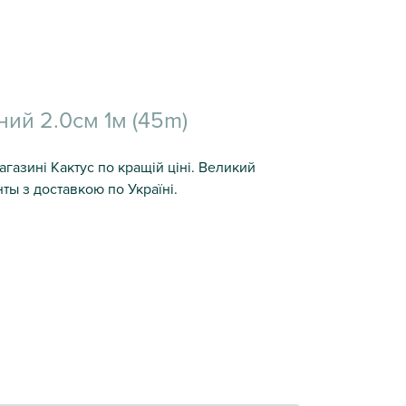
ний 2.0см 1м (45m)
агазині Кактус по кращій ціні. Великий
ты з доставкою по Україні.