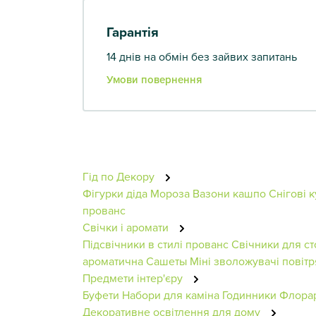
Гарантія
14 днів на обмін без зайвих запитань
Умови повернення
Гід по Декору
Фігурки діда Мороза
Вазони кашпо
Снігові к
прованс
Свічки і аромати
Підсвічники в стилі прованс
Свічники для ст
ароматична
Сашеты
Міні зволожувачі повітр
Предмети інтер'єру
Буфети
Набори для каміна
Годинники
Флора
Декоративне освітлення для дому