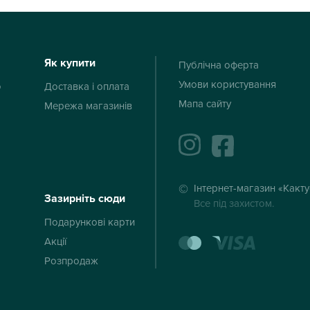
Як купити
Публічна оферта
Умови користування
ю
Доставка і оплата
Мапа сайту
Мережа магазинів
instagram
facebook
Інтернет-магазин «Какт
Зазирніть сюди
Все під захистом.
Подарункові карти
mastercard
visa
Акції
Розпродаж