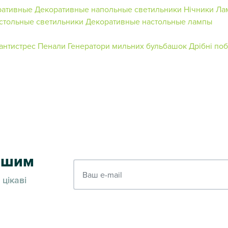
ративные
Декоративные напольные светильники
Нічники
Лам
стольные светильники
Декоративные настольные лампы
антистрес
Пенали
Генератори мильних бульбашок
Дрібні по
ершим
Ваш e-mail
 цікаві