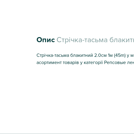
Опис
Стрічка-тасьма блакит
Стрічка-тасьма блакитний 2.0см 1м (45m) у м
асортимент товарів у категорії Репсовые лен