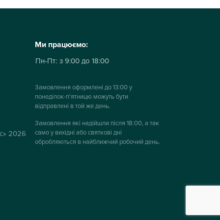
Ми працюємо:
Пн-Пт:
з 9:00 до 18:00
Замовлення оформлені до 13:00 у
понеділок-п'ятницю можуть бути
відправлені в той же день.
Замовлення які надійшли після 18:00, а так
само у вихідні або святкові дні
ус» 2026
обробляються в найближчий робочий день.