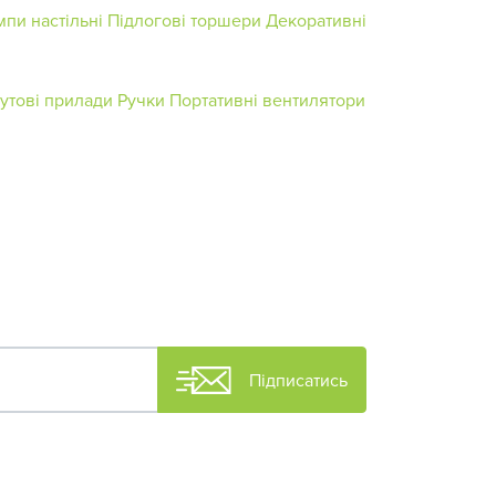
пи настільні
Підлогові торшери
Декоративні
бутові прилади
Ручки
Портативні вентилятори
Підписатись