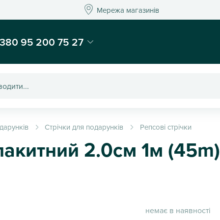
Мережа магазинів
Мережа магазин
-магазин подарунків та декору - Kaktus
380 95 200 75 27
дарунків
Стрічки для подарунків
Репсові стрічки
лакитний 2.0см 1м (45m)
немає в наявності