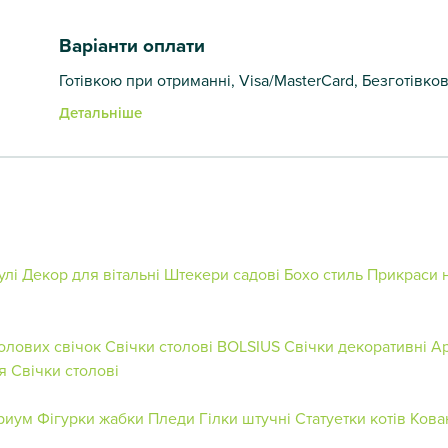
Варіанти оплати
Готівкою при отриманні, Visa/MasterCard, Безготівко
Детальніше
улі
Декор для вітальні
Штекери садові
Бохо стиль
Прикраси 
олових свічок
Свічки столові BOLSIUS
Свічки декоративні
Ар
я
Свічки столові
риум
Фігурки жабки
Пледи
Гілки штучні
Статуетки котів
Кова