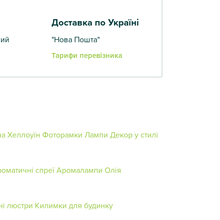
Доставка по Україні
вий
"Нова Пошта"
Тарифи перевізника
на Хеллоуїн
Фоторамки
Лампи
Декор у стилі
оматичні спреї
Аромалампи
Олія
ні люстри
Килимки для будинку