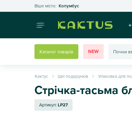
Оберіть своє місто
Віше місто:
Колумбус
Інтернет
+
NEW
Каталог товарів
Кактус
Ідеї подарунків
Упаковка для по
Стрічка-тасьма б
Артикул:
LP27