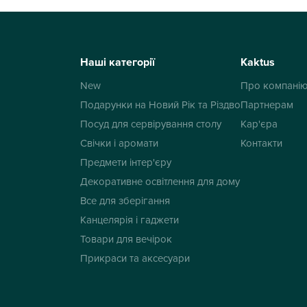
Наші категорії
Kaktus
New
Про компані
Подарунки на Новий Рік та Різдво
Партнерам
Посуд для сервірування столу
Кар'єра
Свічки і аромати
Контакти
Предмети інтер'єру
Декоративне освітлення для дому
Все для зберігання
Канцелярія і гаджети
Товари для вечірок
Прикраси та аксесуари