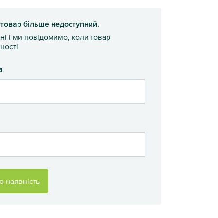
 товар більше недоступний.
ані і ми повідомимо, коли товар
ності
а
о наявність