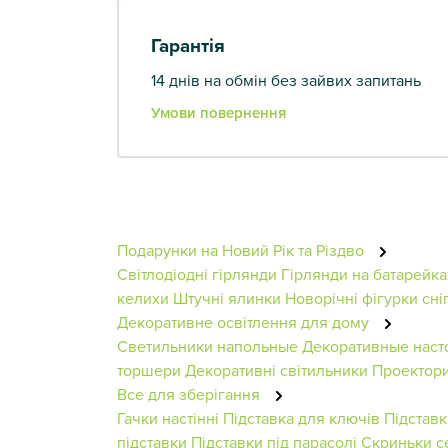
Гарантія
14 днів на обмін без зайвих запитань
Умови повернення
Подарунки на Новий Рік та Різдво
Світлодіодні гірлянди
Гірлянди на батарейка
келихи
Штучні ялинки
Новорічні фігурки сні
Декоративне освітлення для дому
Светильники напольные
Декоративные наст
торшери
Декоративні світильники
Проектори
Все для зберігання
Гачки настінні
Підставка для ключів
Підставк
підставки
Підставки під парасолі
Скриньки с