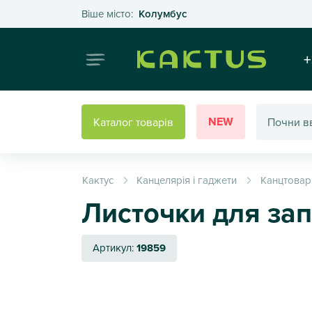
Оберіть своє місто
Віше місто:
Колумбус
Інтернет
+
NEW
Каталог товарів
Кактус
Канцелярія і гаджети
Канцтовар
Листочки для запи
Артикул:
19859