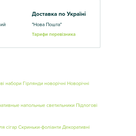
Доставка по Україні
вий
"Нова Пошта"
Тарифи перевізника
ові набори
Гірлянди новорічні
Новорічні
ативные напольные светильники
Підлогові
ля сігар
Скриньки-фоліанти
Декоративні