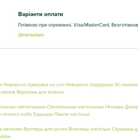
Варіанти оплати
Готівкою при отриманні, Visa/MasterCard, Безготівко
Детальніше
х
Новорічні прикраси на стіл
Новорічні подарунки
Усі ялинк
говиків
Верхівки для ялинок
ольные светильники
Светильники настольные
Нічники
Декор
 нічного неба
Торшери
Лампи настільні
а квіткова
Футляры для ручек
Візитниці настільні
Скринька д
ейфи