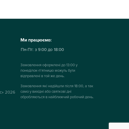
Ми працюємо:
Пн-Пт:
з 9:00 до 18:00
Замовлення оформлені до 13:00 у
понеділок-п'ятницю можуть бути
відправлені в той же день.
Замовлення які надійшли після 18:00, а так
само у вихідні або святкові дні
ус» 2026
обробляються в найближчий робочий день.