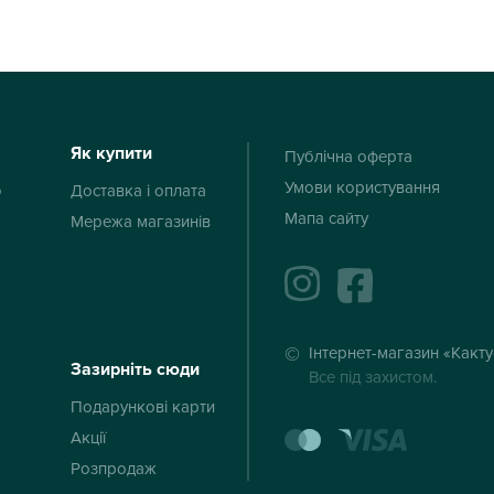
Як купити
Публічна оферта
Умови користування
ю
Доставка і оплата
Мапа сайту
Мережа магазинів
instagram
facebook
Інтернет-магазин «Какт
Зазирніть сюди
Все під захистом.
Подарункові карти
mastercard
visa
Акції
Розпродаж