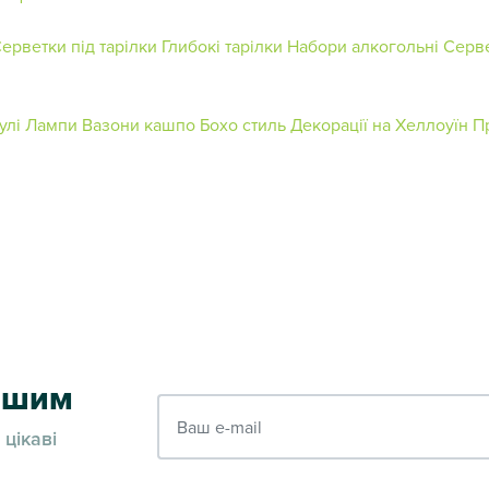
ерветки під тарілки
Глибокі тарілки
Набори алкогольні
Серве
улі
Лампи
Вазони кашпо
Бохо стиль
Декорації на Хеллоуїн
П
ершим
Ваш e-mail
 цікаві