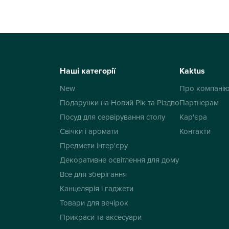
Наші категорії
Kaktus
New
Про компані
Подарунки на Новий Рік та Різдво
Партнерам
Посуд для сервірування столу
Кар'єра
Свічки і аромати
Контакти
Предмети інтер'єру
Декоративне освітлення для дому
Все для зберігання
Канцелярія і гаджети
Товари для вечірок
Прикраси та аксесуари