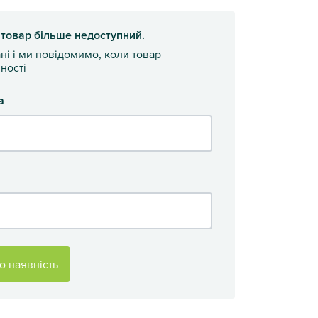
 товар більше недоступний.
ані і ми повідомимо, коли товар
ності
а
о наявність