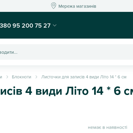
Мережа магазинів
Мережа магазин
-магазин подарунків та декору - Kaktus
380 95 200 75 27
и
Блокноти
Листочки для записів 4 види Літо 14 * 6 см
сів 4 види Літо 14 * 6 с
немає в наявності