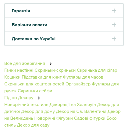
Гарантія
Варіанти оплати
Доставка по Україні
Все для зберігання
Гачки настінні
Скриньки-скриньки
Скринька для сігар
Кошики
Підставки для книг
Футляры для часов
Скриньки для коштовностей
Органайзер
Футляры для
ручек
Скриньки сейфи
Гід по Декору
Новорічний текстиль
Декорації на Хеллоуїн
Декор для
дитячої
Декор для дому
Декор на Св. Валентина
Декор
на Великдень
Новорічні Фігурки
Садові фігурки
Бохо
стиль
Декор для саду