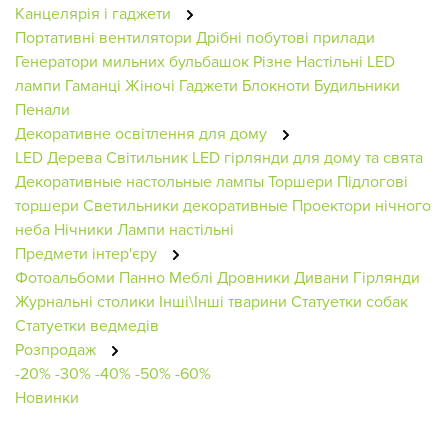
Канцелярія і гаджети
Портативні вентилятори
Дрібні побутові прилади
Генератори мильних бульбашок
Різне
Настільні LED
лампи
Гаманці Жіночі
Гаджети
Блокноти
Будильники
Пенали
Декоративне освітлення для дому
LED Дерева
Світильник
LED гірлянди для дому та свята
Декоративные настольные лампы
Торшери
Підлогові
торшери
Светильники декоративные
Проектори нічного
неба
Нічники
Лампи настільні
Предмети інтер'єру
Фотоальбоми
Панно
Меблі
Дровники
Дивани
Гірлянди
Журнальні столики
Інші\Інші тварини
Статуетки собак
Статуетки ведмедів
Розпродаж
-20%
-30%
-40%
-50%
-60%
Новинки