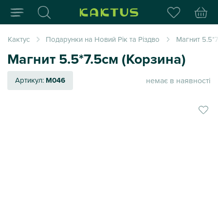
Інтернет-магазин пода
Кактус
Подарунки на Новий Рік та Різдво
Магнит 5.5*7
Магнит 5.5*7.5см (Корзина)
немає в наявності
Артикул:
M046