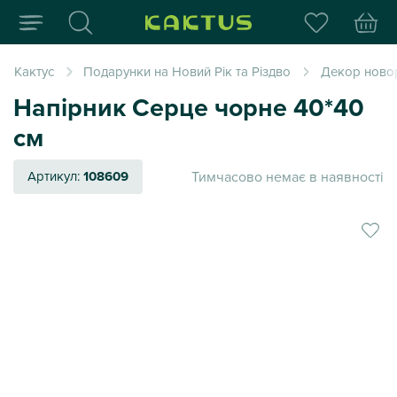
Інтернет-магазин пода
Кактус
Подарунки на Новий Рік та Різдво
Декор ново
Напірник Серце чорне 40*40
см
Тимчасово немає в наявності
Артикул:
108609