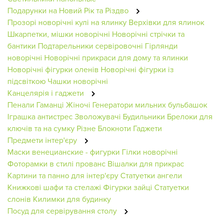
Подарунки на Новий Рік та Різдво
Прозорі новорічні кулі на ялинку
Верхівки для ялинок
Шкарпетки, мішки новорічні
Новорічні стрічки та
бантики
Подтарельники сервіровочні
Гірлянди
новорічні
Новорічні прикраси для дому та ялинки
Новорічні фігурки оленів
Новорічні фігурки із
підсвіткою
Чашки новорічні
Канцелярія і гаджети
Пенали
Гаманці Жіночі
Генератори мильних бульбашок
Іграшка антистрес
Зволожувачі
Будильники
Брелоки для
ключів та на сумку
Різне
Блокноти
Гаджети
Предмети інтер'єру
Маски венецианские - фигурки
Гілки новорічні
Фоторамки в стилі прованс
Вішалки для прикрас
Картини та панно для інтер'єру
Статуетки ангели
Книжкові шафи та стелажі
Фігурки зайці
Статуетки
слонів
Килимки для будинку
Посуд для сервірування столу