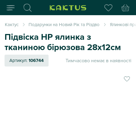
Інтернет-магазин пода
Кактус
Подарунки на Новий Рік та Різдво
Ялинкові пр
Підвіска НР ялинка з
тканиною бірюзова 28х12см
Тимчасово немає в наявності
Артикул:
106744