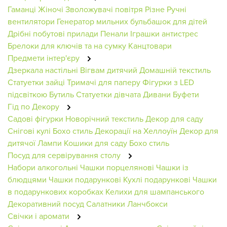
Гаманці Жіночі
Зволожувачі повітря
Різне
Ручні
вентилятори
Генератор мильних бульбашок для дітей
Дрібні побутові прилади
Пенали
Іграшки антистрес
Брелоки для ключів та на сумку
Канцтовари
Предмети інтер'єру
Дзеркала настільні
Вігвам дитячий
Домашній текстиль
Статуетки зайці
Тримачі для паперу
Фігурки з LED
підсвіткою
Бутиль
Статуетки дівчата
Дивани
Буфети
Гід по Декору
Садові фігурки
Новорічний текстиль
Декор для саду
Снігові кулі
Бохо стиль
Декорації на Хеллоуїн
Декор для
дитячої
Лампи
Кошики для саду
Бохо стиль
Посуд для сервірування столу
Набори алкогольні
Чашки порцелянові
Чашки із
блюдцями
Чашки подарункові
Кухлі подарункові
Чашки
в подарункових коробках
Келихи для шампанського
Декоративний посуд
Салатники
Ланчбокси
Свічки і аромати