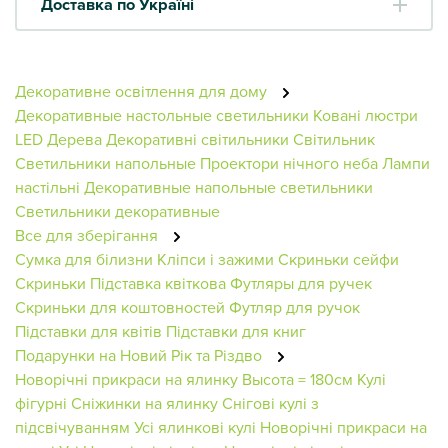
Доставка по Україні
Декоративне освітлення для дому
Декоративные настольные светильники
Ковані люстри
LED Дерева
Декоративні світильники
Світильник
Светильники напольные
Проектори нічного неба
Лампи
настільні
Декоративные напольные светильники
Светильники декоративные
Все для зберігання
Сумка для білизни
Кліпси і зажими
Скриньки сейфи
Скриньки
Підставка квіткова
Футляры для ручек
Скриньки для коштовностей
Футляр для ручок
Підставки для квітів
Підставки для книг
Подарунки на Новий Рік та Різдво
Новорічні прикраси на ялинку
Высота = 180см
Кулі
фігурні
Сніжинки на ялинку
Снігові кулі з
підсвічуванням
Усі ялинкові кулі
Новорічні прикраси на