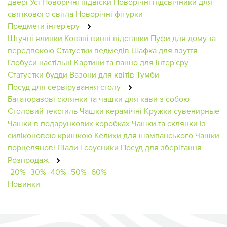
двері
Усі Новорічні підвіски
Новорічні підсвічники для
святкового світла
Новорічні фігурки
Предмети інтер'єру
Штучні ялинки
Ковані винні підставки
Пуфи для дому та
передпокою
Статуетки ведмедів
Шафка для взуття
Глобуси настільні
Картини та панно для інтер'єру
Статуетки будди
Вазони для квітів
Тумби
Посуд для сервірування столу
Багаторазові склянки та чашки для кави з собою
Столовий текстиль
Чашки керамічні
Кружки сувенирные
Чашки в подарункових коробках
Чашки та склянки із
силіконовою кришкою
Келихи для шампанського
Чашки
порцелянові
Піали і соусники
Посуд для зберігання
Розпродаж
-20%
-30%
-40%
-50%
-60%
Новинки