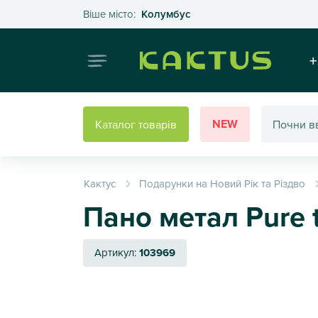
Оберіть своє місто
Віше місто:
Колумбус
Інтернет
+
NEW
Каталог товарів
Кактус
Подарунки на Новий Рік та Різдво
Пано метал Pure t
Артикул:
103969