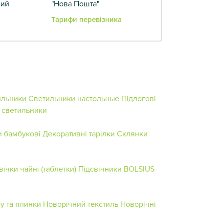
вий
"Нова Пошта"
Тарифи перевізника
ильники
Светильники настольные
Підлогові
 светильники
и бамбукові
Декоративні тарілки
Склянки
вічки чайні (таблетки)
Підсвічники BOLSIUS
у та ялинки
Новорічний текстиль
Новорічні