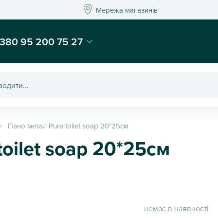
Мережа магазинів
Мережа магазин
-магазин подарунків та декору - Kaktus
380 95 200 75 27
Пано метал Pure toilet soap 20*25см
oilet soap 20*25см
немає в наявності