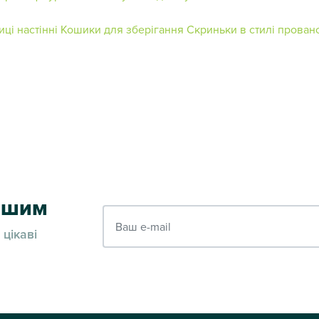
ці настінні
Кошики для зберігання
Скриньки в стилі прован
ершим
Ваш e-mail
 цікаві