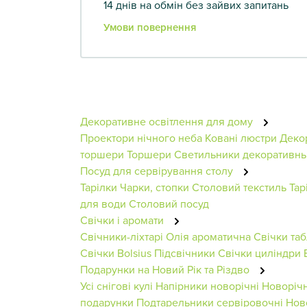
14 днів на обмін без зайвих запитань
Умови повернення
Декоративне освітлення для дому
Проектори нічного неба
Ковані люстри
Деко
торшери
Торшери
Светильники декоративн
Посуд для сервірування столу
Тарілки
Чарки, стопки
Столовий текстиль
Тар
для води
Столовий посуд
Свічки і аромати
Свічники-ліхтарі
Олія ароматична
Свічки та
Свічки Bolsius
Підсвічники
Свічки циліндри
Подарунки на Новий Рік та Різдво
Усі снігові кулі
Напірники новорічні
Новорічн
подарунки
Подтарельники сервіровочні
Нов