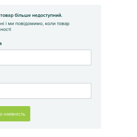
 товар більше недоступний.
ані і ми повідомимо, коли товар
ності
а
о наявність