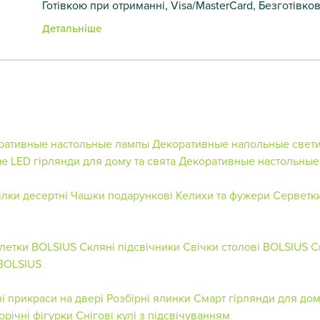
Готівкою при отриманні, Visa/MasterCard, Безготівко
Детальніше
ративные настольные лампы
Декоративные напольные свет
ые
LED гірлянди для дому та свята
Декоративные настольные
ілки десертні
Чашки подарункові
Келихи та фужери
Серветк
блетки BOLSIUS
Скляні підсвічники
Свічки столові BOLSIUS
С
 BOLSIUS
і прикраси на двері
Розбірні ялинки
Смарт гірлянди для дом
орічні фігурки
Снігові кулі з підсвічуванням