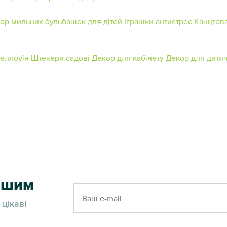
тор мильних бульбашок для дітей
Іграшки антистрес
Канцтов
Хеллоуїн
Штекери садові
Декор для кабінету
Декор для дитяч
ершим
Ваш e-mail
 цікаві