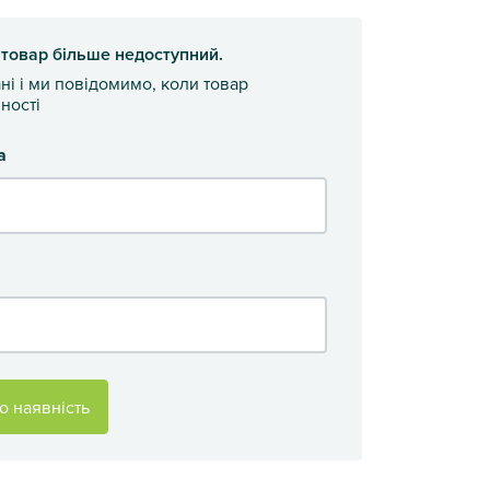
 товар більше недоступний.
ані і ми повідомимо, коли товар
ності
а
о наявність