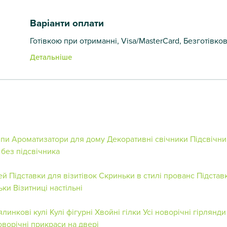
Варіанти оплати
Готівкою при отриманні, Visa/MasterCard, Безготівко
Детальніше
мпи
Ароматизатори для дому
Декоративні свічники
Підсвічн
 без підсвічника
ей
Підставки для візитівок
Скриньки в стилі прованс
Підстав
ьки
Візитниці настільні
 ялинкові кулі
Кулі фігурні
Хвойні гілки
Усі новорічні гірлянди
ворічні прикраси на двері