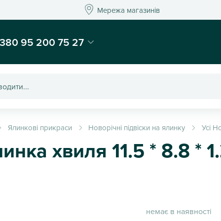
Мережа магазинів
Мережа магазин
-магазин подарунків та декору - Kaktus
380 95 200 75 27
Ялинкові прикраси
Новорічні підвіски на ялинку
Усі Н
инка хвиля 11.5 * 8.8 * 1
немає в наявності