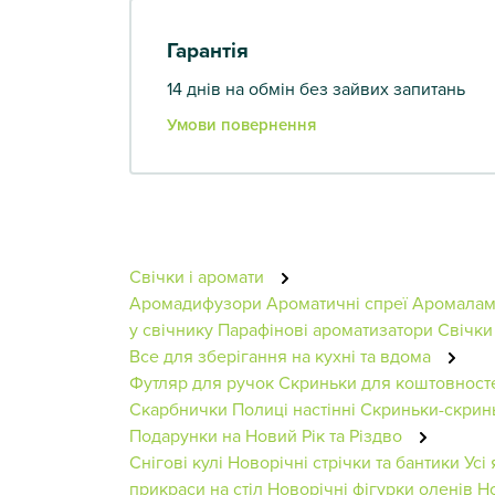
Гарантія
14 днів на обмін без зайвих запитань
Умови повернення
Свічки і аромати
Аромадифузори
Ароматичні спреї
Аромала
у свічнику
Парафінові ароматизатори
Свічки
Все для зберігання на кухні та вдома
Футляр для ручок
Скриньки для коштовност
Скарбнички
Полиці настінні
Скриньки-скрин
Подарунки на Новий Рік та Різдво
Снігові кулі
Новорічні стрічки та бантики
Усі
прикраси на стіл
Новорічні фігурки оленів
Но