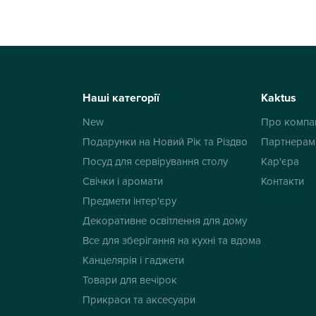
Наші категорії
Kaktus
New
Про компа
Подарунки на Новий Рік та Різдво
Партнерам
Посуд для сервірування столу
Кар'єра
Свічки і аромати
Контакти
Предмети інтер'єру
Декоративне освітлення для дому
Все для зберігання на кухні та вдома
Канцелярія і гаджети
Товари для вечірок
Прикраси та аксесуари