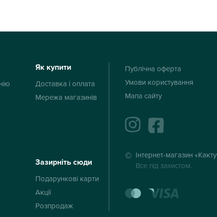
Як купити
Публічна оферта
Умови користування
нію
Доставка і оплата
Мапа сайту
Мережа магазинів
instagram
facebook
Інтернет-магазин «Какт
Зазирніть сюди
Все під захистом.
Подарункові карти
mastercard
visa
Акції
Розпродаж