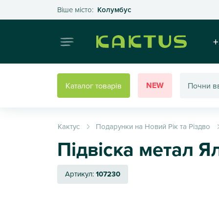
Оберіть своє місто
Віше місто:
Колумбус
Інтернет
+
NEW
Каталог товарів
Кактус
Подарунки на Новий Рік та Різдво
Підвіска метал Ял
Артикул:
107230