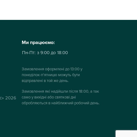
Ми працюємо:
Пн-Пт:
з 9:00 до 18:00
Замовлення оформлені до 13:00 у
понеділок-п'ятницю можуть бути
відправлені в той же день.
Замовлення які надійшли після 18:00, а так
само у вихідні або святкові дні
ус» 2026
обробляються в найближчий робочий день.