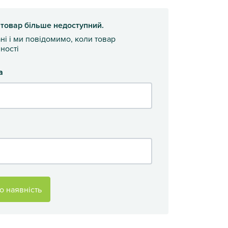
 товар більше недоступний.
ані і ми повідомимо, коли товар
ності
а
о наявність