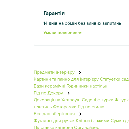
Гарантія
14 днів на обмін без зайвих запитань
Умови повернення
Предмети інтер'єру
Картини та панно для інтер'єру
Статуетки сад
Вази керамічні
Годинники настільні
Гід по Декору
Декорації на Хеллоуїн
Садові фігурки
Фігурк
текстиль
Фоторамки
Гід по стилю
Все для зберігання
Футляры для ручек
Кліпси і зажими
Сумка д
Підставка квіткова
Органайзер