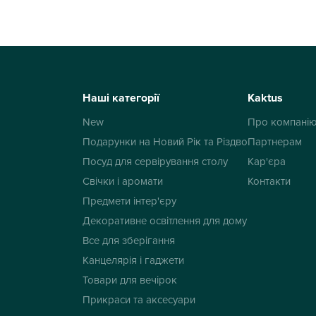
Наші категорії
Kaktus
New
Про компані
Подарунки на Новий Рік та Різдво
Партнерам
Посуд для сервірування столу
Кар'єра
Свічки і аромати
Контакти
Предмети інтер'єру
Декоративне освітлення для дому
Все для зберігання
Канцелярія і гаджети
Товари для вечірок
Прикраси та аксесуари