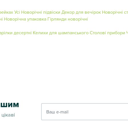
рейках
Усі Новорічні підвіски
Декор для вечірок
Новорічні ст
ні
Новорічна упаковка
Гірлянди новорічні
арілки десертні
Келихи для шампанського
Столові прибори
ершим
Ваш e-mail
 цікаві