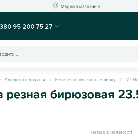
Мережа магазинів
Мережа магазин
-магазин подарунків та декору - Kaktus
380 95 200 75 27
Ялинкові прикраси
Новорічні підвіски на ялинку
Усі Н
 резная бирюзовая 23.
немає в наявності