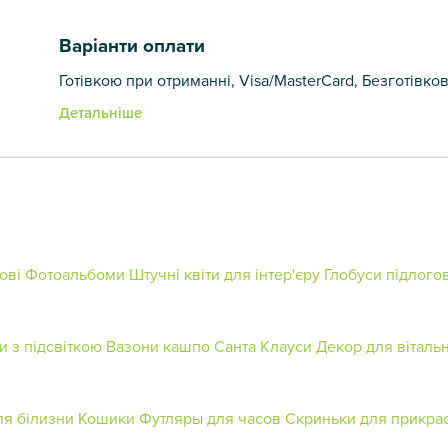
Варіанти оплати
Готівкою при отриманні, Visa/MasterCard, Безготівко
Детальніше
ові
Фотоальбоми
Штучні квіти для інтер'єру
Глобуси підлогов
и з підсвіткою
Вазони кашпо
Санта Клауси
Декор для вітальн
ля білизни
Кошики
Футляры для часов
Скриньки для прикра