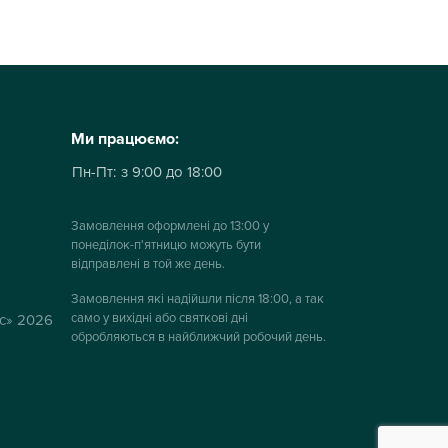
Ми працюємо:
Пн-Пт:
з 9:00 до 18:00
Замовлення оформлені до 13:00 у
понеділок-п'ятницю можуть бути
відправлені в той же день.
Замовлення які надійшли після 18:00, а так
само у вихідні або святкові дні
ус» 2026
обробляються в найближчий робочий день.