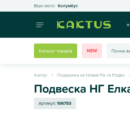
Оберіть своє місто
Віше місто:
Колумбус
Інтернет
+
NEW
Каталог товарів
Кактус
Подарунки на Новий Рік та Різдво
Подвеска НГ Елка
Артикул:
106753