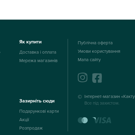
Як купити
Публічна оферта
Умови користування
ю
Доставка і оплата
Мапа сайту
Мережа магазинів
instagram
facebook
Інтернет-магазин «Какт
Зазирніть сюди
Все під захистом.
Подарункові карти
mastercard
visa
Акції
Розпродаж