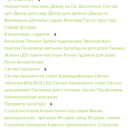
Новорічний текстиль
Декор на Св. Валентина
Снігові
кулі
Декор для саду
Декор для дитячої
Декор на
Великдень
Штекери садові
Фонтани
Гід по простору
Садові фігурки
Канцелярія і гаджети
Блокноти
Пенали
Дитячі будильники
Зволожувачі
повітря
Генератор мильних бульбашок для дітей
Гаманці
Жіночі
LED лампи настільні
Ручки
Гаджети для дому
Ручні вентилятори
Свічки і аромати
Свічки
Ароматичні спреї
Аромадифузори
Свічки
таблетки BOLSIUS
LED Свічки
Ароматичні спреї
Свічки
декоративні
Свічники для столових свічок
Підсвічники
Ароматизатори для дому
Предмети інтер'єру
Статуетки птахів
Ковані винні підставки
Маски
венецианские - фигурки
Фігурки зайці
Фігурки собаки
Статуетки балерини
Камінні приналежності
Статуетки