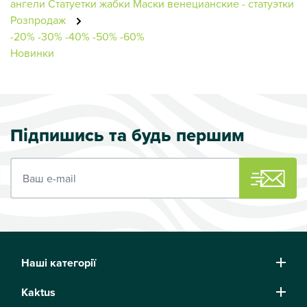
ангели
Статуетки жабки
Маски венецианские - статуэтки
Розпродаж
-20%
-30%
-40%
-50%
-60%
Новинки
Підпишись та будь першим
Ваш e-mail
Наші категорії
Kaktus