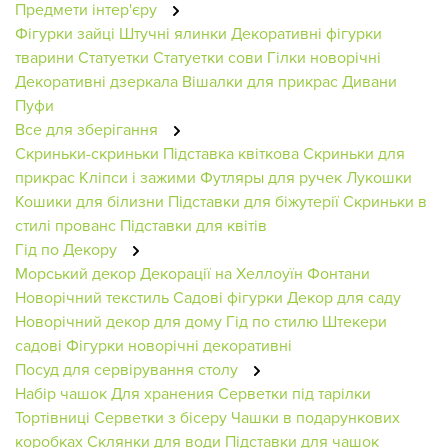
Предмети інтер'єру
Фігурки зайці
Штучні ялинки
Декоративні фігурки
тварини
Статуетки
Статуетки сови
Гілки новорічні
Декоративні дзеркала
Вішалки для прикрас
Дивани
Пуфи
Все для зберігання
Скриньки-скриньки
Підставка квіткова
Скриньки для
прикрас
Кліпси і зажими
Футляры для ручек
Лукошки
Кошики для білизни
Підставки для біжутерії
Скриньки в
стилі прованс
Підставки для квітів
Гід по Декору
Морський декор
Декорації на Хеллоуїн
Фонтани
Новорічний текстиль
Садові фігурки
Декор для саду
Новорічний декор для дому
Гід по стилю
Штекери
садові
Фігурки новорічні декоративні
Посуд для сервірування столу
Набір чашок
Для хранения
Серветки під тарілки
Тортівниці
Серветки з бісеру
Чашки в подарункових
коробках
Склянки для води
Підставки для чашок