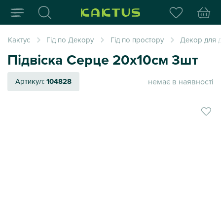
Інтернет-магазин пода
Кактус
Гід по Декору
Гід по простору
Декор для д
Підвіска Серце 20х10см 3шт
немає в наявності
Артикул:
104828