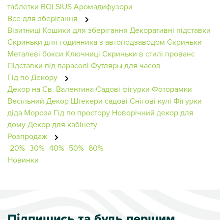
таблетки BOLSIUS
Аромадифузори
Все для зберігання
Візитниці
Кошики для зберігання
Декоративні підставки
Скриньки для годинника з автоподзаводом
Скриньки
Металеві бокси
Ключниці
Скриньки в стилі прованс
Підставки під парасолі
Футляры для часов
Гід по Декору
Декор на Св. Валентина
Садові фігурки
Фоторамки
Весільний Декор
Штекери садові
Снігові кулі
Фігурки
діда Мороза
Гід по простору
Новорічний декор для
дому
Декор для кабінету
Розпродаж
-20%
-30%
-40%
-50%
-60%
Новинки
Підпишись та будь першим