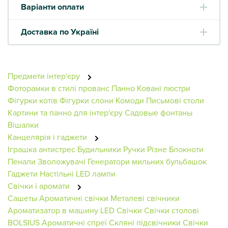
Варіанти оплати
Доставка по Україні
Предмети інтер'єру
Фоторамки в стилі прованс
Панно
Ковані люстри
Фігурки котів
Фігурки слони
Комоди
Письмові столи
Картини та панно для інтер'єру
Садовые фонтаны
Вішалки
Канцелярія і гаджети
Іграшка антистрес
Будильники
Ручки
Різне
Блокноти
Пенали
Зволожувачі
Генератори мильних бульбашок
Гаджети
Настільні LED лампи
Свічки і аромати
Сашеты
Ароматичні свічки
Металеві свічники
Ароматизатор в машину
LED Свічки
Свічки столові
BOLSIUS
Ароматичні спреї
Скляні підсвічники
Свічки