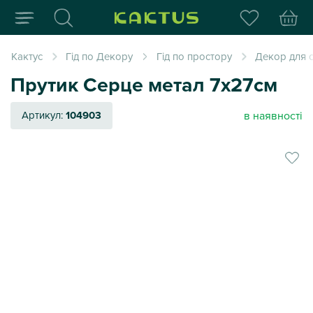
Інтернет-магазин пода
Кактус
Гід по Декору
Гід по простору
Декор для 
Прутик Серце метал 7х27см
в наявності
Артикул:
104903