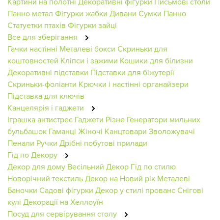
Картини на полотні
Декоративні фігурки
Письмові столи
Панно метал
Фігурки жабки
Дивани
Сумки
Панно
Статуетки птахів
Фігурки зайці
Все для зберігання
Гачки настінні
Металеві бокси
Скриньки для
коштовностей
Кліпси і зажими
Кошики для білизни
Декоративні підставки
Підставки для біжутерії
Скриньки-фоліанти
Крючки і настінні органайзери
Підставка для ключів
Канцелярія і гаджети
Іграшка антистрес
Гаджети
Різне
Генератори мильних
бульбашок
Гаманці Жіночі
Канцтовари
Зволожувачі
Пенали
Ручки
Дрібні побутові прилади
Гід по Декору
Декор для дому
Весільний Декор
Гід по стилю
Новорічний текстиль
Декор на Новий рік
Металеві
Баночки
Садові фігурки
Декор у стилі прованс
Снігові
кулі
Декорації на Хеллоуїн
Посуд для сервірування столу