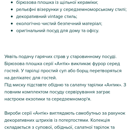
бірюзова плошка із щільної кераміки;
рельєфні візерунки у середземноморському стилі;
декоративний vintage стиль;
екологічно чистий безпечний матеріал;
оригінальний посуд для дому та офісу.
Уявіть подачу гарячих страв у старовинному посуді.
Бірюзова плошка серії «Антік» викликає фурор серед
гостей. У тарілці простий суп або борщ перетворяться
на делікатес для гостей.
Під миску підставте обідню та салатну тарілки «Антик». З
повним комплектом посуду сервірування заграє
настроєм екзотики та середземномор'я.
Вироби серії «Антік» виглядають самобутньо за рахунок
декоративних штрихів із потертостями. Колекція
складається з супової, обідньої, салатної тарілок та