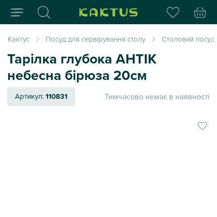
Інтернет-магазин пода
Кактус
Посуд для сервірування столу
Столовий посуд
Тарілка глубока АНТІК
небесна бірюза 20см
Тимчасово немає в наявності
Артикул:
110831