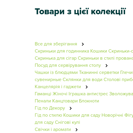
Товари з цієї колекції
Все для зберігання
Скриньки для годинника
Кошики
Скриньки-
Скринька для сігар
Скриньки в стилі прован
Посуд для сервірування столу
Чашки із блюдцями
Тканинні серветки
Глечи
сувенирные
Склянки для води
Столові при
Канцелярія і гаджети
Гаманці Жіночі
Іграшка антистрес
Зволожува
Пенали
Канцтовари
Блокноти
Гід по Декору
Гід по стилю
Кошики для саду
Новорічні Фіг
для саду
Снігові кулі
Свічки і аромати