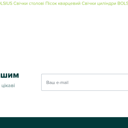
OLSIUS
Свічки столові
Пісок кварцевий
Свічки циліндри BOL
ершим
Ваш e-mail
 цікаві