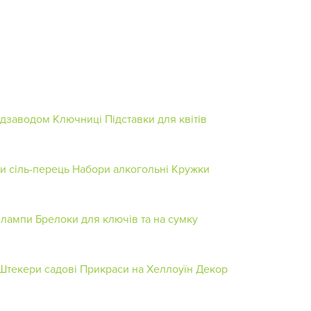
одзаводом
Ключниці
Підставки для квітів
и сіль-перець
Набори алкогольні
Кружки
 лампи
Брелоки для ключів та на сумку
Штекери садові
Прикраси на Хеллоуїн
Декор