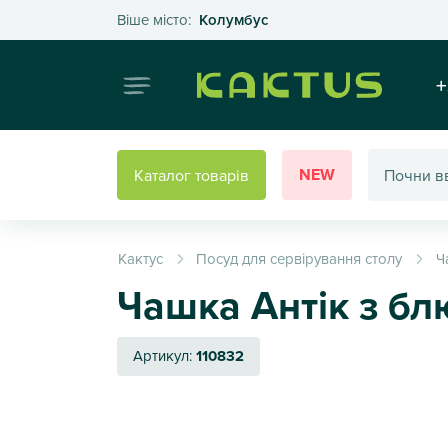
Оберіть своє місто
Віше місто:
Колумбус
Інтернет
+
NEW
Каталог товарів
Кактус
Посуд для сервірування столу
Ч
Чашка Антік з б
Артикул:
110832