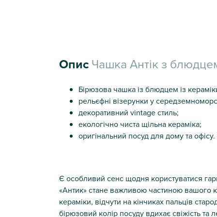
Опис
Чашка Антік з блюдце
Бірюзова чашка із блюдцем із керамік
рельєфні візерунки у середземноморс
декоративний vintage стиль;
екологічно чиста щільна кераміка;
оригінальний посуд для дому та офісу.
Є особливий сенс щодня користуватися гар
«Антик» стане важливою частиною вашого ко
кераміки, відчути на кінчиках пальців стар
бірюзовий колір посуду вдихає свіжість та лег