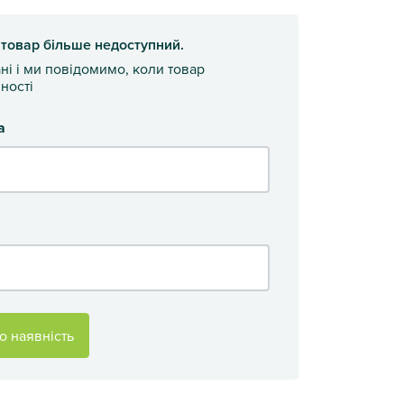
 товар більше недоступний.
ані і ми повідомимо, коли товар
ності
а
о наявність