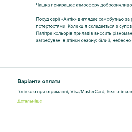
Чашка прикрашає атмосферу доброзичливо
Посуд серії «Антік» виглядає самобутньо за
потертостями. Колекція складається з супової
Палітра кольорів приладів вносить різномані
затребувані відтінки сезону: білий, небесн
Варіанти оплати
Готівкою при отриманні, Visa/MasterCard, Безготівко
Детальніше