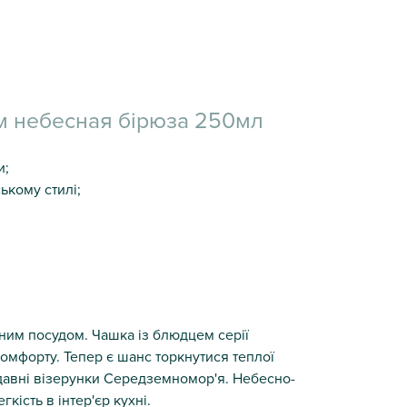
м небесная бірюза 250мл
и;
ькому стилі;
ним посудом. Чашка із блюдцем серії
мфорту. Тепер є шанс торкнутися теплої
одавні візерунки Середземномор'я. Небесно-
кість в інтер'єр кухні.