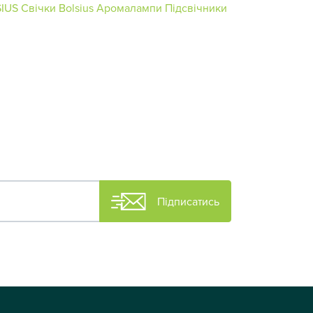
SIUS
Свічки Bolsius
Аромалампи
Підсвічники
Підписатись