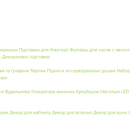
скриньки
Підставки для біжутерії
Футляры для часов с автоп
с
Декоративні підставки
ки та графини
Тарілки
Підноси та сервірувальні дошки
Набор
бори
чі
Будильники
Генератори мильних бульбашок
Настільні LED
урки
Декор для кабінету
Декор для вітальні
Декор для кухні