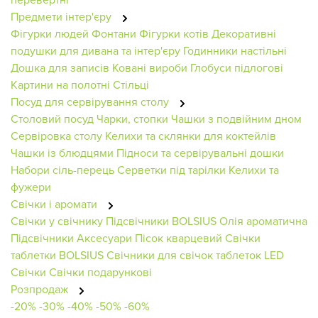
Предмети інтер'єру
Фігурки людей
Фонтани
Фігурки котів
Декоративні
подушки для дивана та інтер'єру
Годинники настільні
Дошка для записів
Ковані вироби
Глобуси підлогові
Картини на полотні
Стільці
Посуд для сервірування столу
Столовий посуд
Чарки, стопки
Чашки з подвійним дном
Сервіровка столу
Келихи та склянки для коктейлів
Чашки із блюдцями
Підноси та сервірувальні дошки
Набори сіль-перець
Серветки під тарілки
Келихи та
фужери
Свічки і аромати
Свічки у свічнику
Підсвічники BOLSIUS
Олія ароматична
Підсвічники
Аксесуари
Пісок кварцевий
Свічки
таблетки BOLSIUS
Свічники для свічок таблеток
LED
Свічки
Свічки подарункові
Розпродаж
-20%
-30%
-40%
-50%
-60%