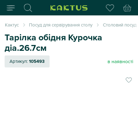
Інтернет-магазин пода
Кактус
Посуд для сервірування столу
Столовий посуд
Тарілка обідня Курочка
діа.26.7см
в наявності
Артикул:
105493