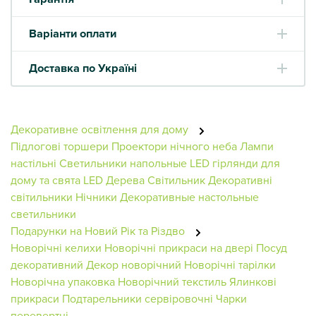
Варіанти оплати
Доставка по Україні
Декоративне освітлення для дому
Підлогові торшери
Проектори нічного неба
Лампи
настільні
Светильники напольные
LED гірлянди для
дому та свята
LED Дерева
Світильник
Декоративні
світильники
Нічники
Декоративные настольные
светильники
Подарунки на Новий Рік та Різдво
Новорічні келихи
Новорічні прикраси на двері
Посуд
декоративний
Декор новорічний
Новорічні тарілки
Новорічна упаковка
Новорічний текстиль
Ялинкові
прикраси
Подтарельники сервіровочні
Чарки
перевертні