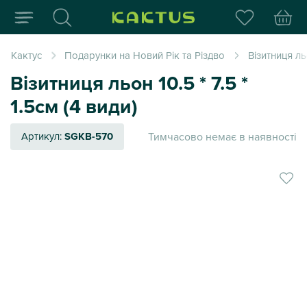
Інтернет-магазин пода
Кактус
Подарунки на Новий Рік та Різдво
Візитниця льо
Візитниця льон 10.5 * 7.5 *
1.5см (4 види)
Тимчасово немає в наявності
Артикул:
SGKB-570