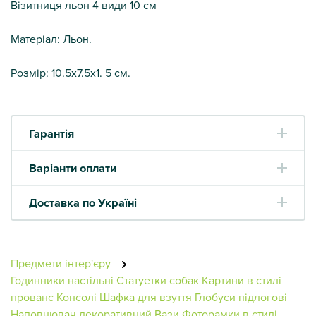
Візитниця льон 4 види 10 см
Матеріал: Льон.
Розмір: 10.5х7.5х1. 5 см.
Гарантія
Варіанти оплати
Доставка по Україні
Предмети інтер'єру
Годинники настільні
Статуетки собак
Картини в стилі
прованс
Консолі
Шафка для взуття
Глобуси підлогові
Наповнювач декоративний
Вази
Фоторамки в стилі