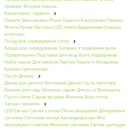
прованс
Фігурки пташок
Канцелярія і гаджети
Пенали
Зволожувачі
Різне
Гаджети
Канцтовари
Гаманці
Жіночі
Ручки
Настільні LED лампи
Будильники
Іграшка
антистрес
Посуд для сервірування столу
Блюда для сервірування
Склянки з подвійним дном
Підтарельники
Підставки для яєць
Кухлі подарункові
Набір чашок
Для закусок
Тарілки
Чашки із блюдцями
Кружки сувенирные
Гід по Декору
Декор для дитячої
Весільний Декор
Гід по простору
Кошики для саду
Штекери садові
Декор на Великдень
Гід по стилю
Садові фігурки
Фонтани
Бохо стиль
Свічки і аромати
LED Свічки
Свічки столові
Пісок кварцевий
Декоративні
свічники
Свічники-ліхтарі
Аромадифузори
Міні
зволожувачі повітря
Металеві свічники
Свічки циліндри