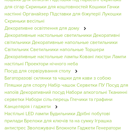
для сігар
Скриньки для коштовностей
Кошики
Гачки
настінні
Органайзер
Підставки для біжутерії
Лукошки
Скриньки весільні
Декоративне освітлення для дому
Декоративные настольные светильники
Декоративні
світильники
Декоративные напольные светильники
Світильник
Светильники напольные
Торшери
Декоративные настольные лампы
Ковані люстри
Лампи
настільні
Проектори нічного неба
Посуд для сервірування столу
Багаторазові склянки та чашки для кави з собою
Пляшки для спорту
Набір чашок
Серветки ПУ
Посуд для
напоїв
Декоративний посуд
Набори алкогольні
Тканинні
серветки
Набори сіль-перець
Глечики та графини
Канцелярія і гаджети
Настільні LED лампи
Будильники
Дрібні побутові
прилади
Брелоки для ключів та на сумку
Іграшка
антистрес
Зволожувачі
Блокноти
Гаджети
Генератори