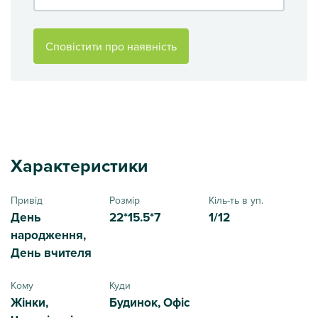
Сповістити про наявність
Характеристики
Привід
Розмір
Кіль-ть в уп.
День
22*15.5*7
1/12
народження,
День вчителя
Кому
Куди
Жінки,
Будинок, Офіс