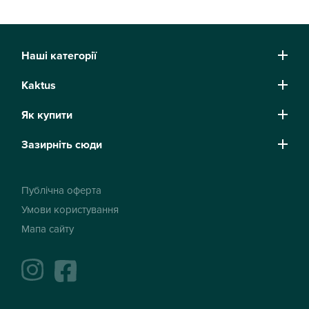
Наші категорії
Kaktus
Як купити
Зазирніть сюди
Публічна оферта
Умови користування
Мапа сайту
instagram
facebook