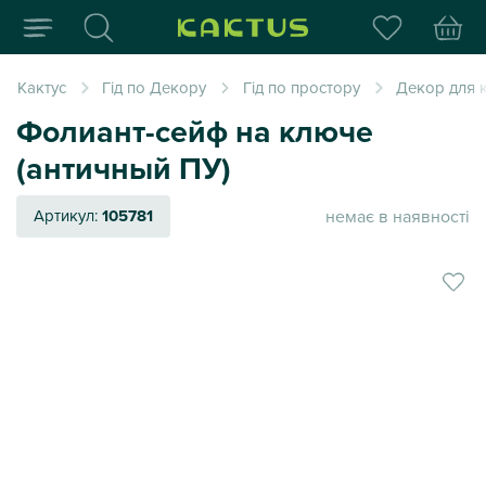
Інтернет-магазин пода
Кактус
Гід по Декору
Гід по простору
Декор для к
Фолиант-сейф на ключе
(античный ПУ)
немає в наявності
Артикул:
105781